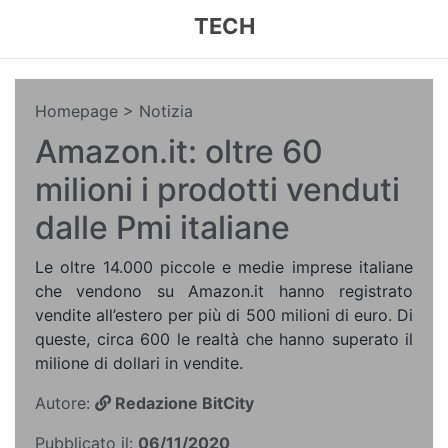
TECH
Homepage
> Notizia
Amazon.it: oltre 60
milioni i prodotti venduti
dalle Pmi italiane
Le oltre 14.000 piccole e medie imprese italiane
che vendono su Amazon.it hanno registrato
vendite all’estero per più di 500 milioni di euro. Di
queste, circa 600 le realtà che hanno superato il
milione di dollari in vendite.
Autore:
Redazione BitCity
Pubblicato il:
06/11/2020