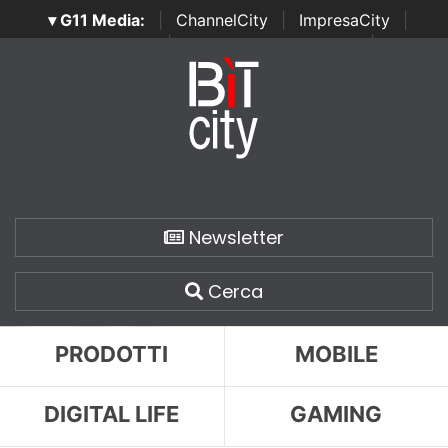
▾ G11 Media:
|
ChannelCity
|
ImpresaCity
|
SecurityOpenLab
|
Italian Channel Awards
|
Italian
Project Awards
|
Italian Security Awards
|
...
Newsletter
Cerca
PRODOTTI
MOBILE
DIGITAL LIFE
GAMING