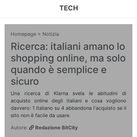
TECH
Homepage
> Notizia
Ricerca: italiani amano lo
shopping online, ma solo
quando è semplice e
sicuro
Una ricerca di Klarna svela le abitudini di
acquisto online degli italiani e cosa vogliono
davvero: 1 italiano su 4 abbandona l'acquisto se il
sito non è facile da usare.
Autore:
Redazione BitCity