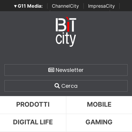
▾ G11 Media:
|
ChannelCity
|
ImpresaCity
|
SecurityOpenLab
|
Italian Channel Awards
|
Italian
Project Awards
|
Italian Security Awards
|
...
Newsletter
Cerca
PRODOTTI
MOBILE
DIGITAL LIFE
GAMING