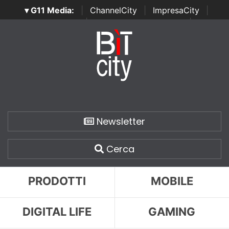
▾ G11 Media:
|
ChannelCity
|
ImpresaCity
|
SecurityOpenLab
|
Italian Channel Awards
|
Italian
Project Awards
|
Italian Security Awards
|
...
Newsletter
Cerca
PRODOTTI
MOBILE
DIGITAL LIFE
GAMING