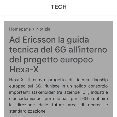
TECH
Homepage
> Notizia
Ad Ericsson la guida
tecnica del 6G all’interno
del progetto europeo
Hexa-X
Hexa-X, il nuovo progetto di ricerca flagship
europeo sul 6G, riunisce in un solido consorzio
importanti stakeholder tra aziende ICT, industrie
e accademici per porre le basi per il 6G e definire
la direzione delle future aree di ricerca e
standardizzazione.