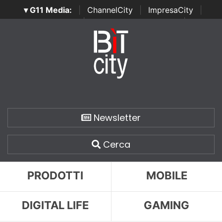
▾ G11 Media:
|
ChannelCity
|
ImpresaCity
|
SecurityOpenLab
|
Italian Channel Awards
|
Italian
Project Awards
|
Italian Security Awards
|
...
Newsletter
Cerca
PRODOTTI
MOBILE
DIGITAL LIFE
GAMING