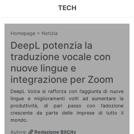
TECH
Homepage
> Notizia
DeepL potenzia la
traduzione vocale con
nuove lingue e
integrazione per Zoom
DeepL Voice si rafforza con l’aggiunta di nuove
lingue e miglioramenti volti ad aumentare la
produttività, di pari passo con l’adozione
crescente da parte delle imprese di tutto il
mondo.
Autore:
Redazione BitCity