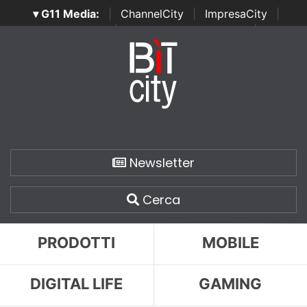
▾ G11 Media:
|
ChannelCity
|
ImpresaCity
|
SecurityOpenLab
|
Italian Channel Awards
|
Italian
Project Awards
|
Italian Security Awards
|
...
Newsletter
Cerca
PRODOTTI
MOBILE
DIGITAL LIFE
GAMING