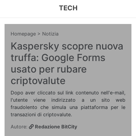
TECH
Homepage
> Notizia
Kaspersky scopre nuova
truffa: Google Forms
usato per rubare
criptovalute
Dopo aver cliccato sul link contenuto nell'e-mail,
l'utente viene indirizzato a un sito web
fraudolento che simula una piattaforma per le
transazioni di criptovalute.
Autore:
Redazione BitCity