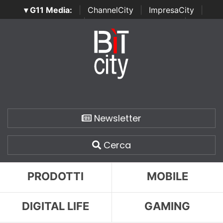
▾ G11 Media:
|
ChannelCity
|
ImpresaCity
|
SecurityOpenLab
|
Italian Channel Awards
|
Italian
Project Awards
|
Italian Security Awards
|
...
Newsletter
Cerca
PRODOTTI
MOBILE
DIGITAL LIFE
GAMING