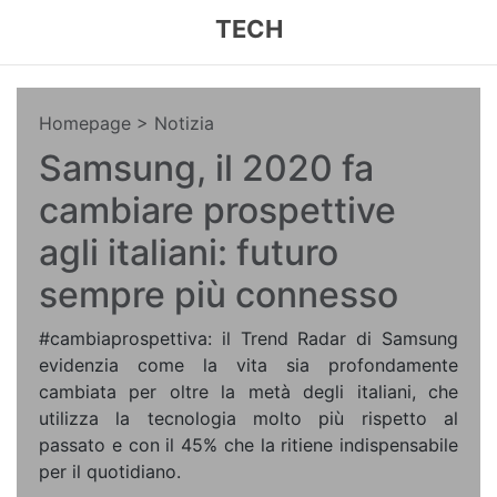
TECH
Homepage
> Notizia
Samsung, il 2020 fa
cambiare prospettive
agli italiani: futuro
sempre più connesso
#cambiaprospettiva: il Trend Radar di Samsung
evidenzia come la vita sia profondamente
cambiata per oltre la metà degli italiani, che
utilizza la tecnologia molto più rispetto al
passato e con il 45% che la ritiene indispensabile
per il quotidiano.