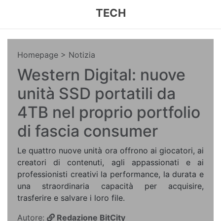
TECH
Homepage
> Notizia
Western Digital: nuove
unità SSD portatili da
4TB nel proprio portfolio
di fascia consumer
Le quattro nuove unità ora offrono ai giocatori, ai
creatori di contenuti, agli appassionati e ai
professionisti creativi la performance, la durata e
una straordinaria capacità per acquisire,
trasferire e salvare i loro file.
Autore:
Redazione BitCity