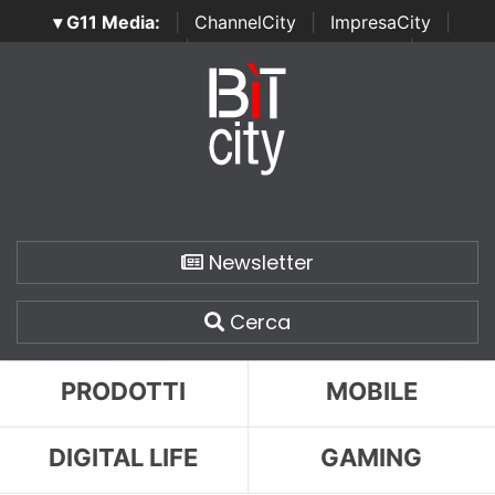
▾ G11 Media:
|
ChannelCity
|
ImpresaCity
|
SecurityOpenLab
|
Italian Channel Awards
|
Italian
Project Awards
|
Italian Security Awards
|
...
Newsletter
Cerca
PRODOTTI
MOBILE
DIGITAL LIFE
GAMING