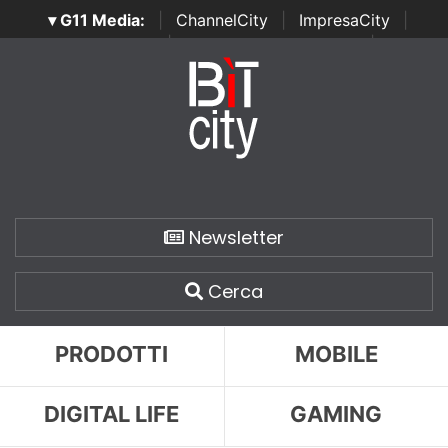
▾ G11 Media:
|
ChannelCity
|
ImpresaCity
|
SecurityOpenLab
|
Italian Channel Awards
|
Italian
Project Awards
|
Italian Security Awards
|
...
Newsletter
Cerca
PRODOTTI
MOBILE
DIGITAL LIFE
GAMING