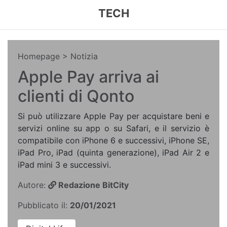
TECH
Homepage
> Notizia
Apple Pay arriva ai
clienti di Qonto
Si può utilizzare Apple Pay per acquistare beni e
servizi online su app o su Safari, e il servizio è
compatibile con iPhone 6 e successivi, iPhone SE,
iPad Pro, iPad (quinta generazione), iPad Air 2 e
iPad mini 3 e successivi.
Autore:
Redazione BitCity
Pubblicato il:
20/01/2021