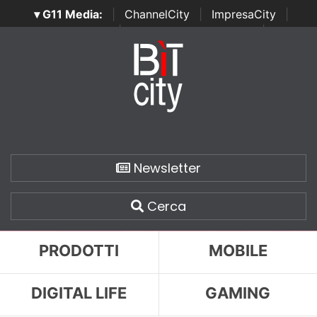
▾ G11 Media:
|
ChannelCity
|
ImpresaCity
|
SecurityOpenLab
|
Italian Channel Awards
|
Italian
Project Awards
|
Italian Security Awards
|
...
Newsletter
Cerca
PRODOTTI
MOBILE
DIGITAL LIFE
GAMING