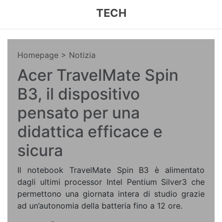
TECH
Homepage
> Notizia
Acer TravelMate Spin
B3, il dispositivo
pensato per una
didattica efficace e
sicura
Il notebook TravelMate Spin B3 è alimentato
dagli ultimi processor Intel Pentium Silver3 che
permettono una giornata intera di studio grazie
ad un’autonomia della batteria fino a 12 ore.