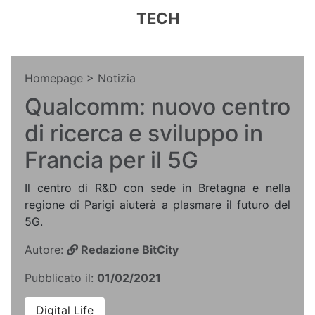
TECH
Homepage
> Notizia
Qualcomm: nuovo centro
di ricerca e sviluppo in
Francia per il 5G
Il centro di R&D con sede in Bretagna e nella
regione di Parigi aiuterà a plasmare il futuro del
5G.
Autore:
Redazione BitCity
Pubblicato il:
01/02/2021
Digital Life