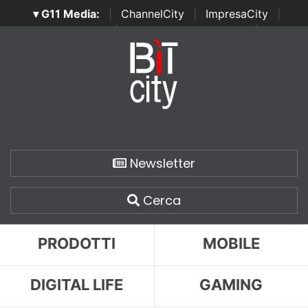
▾ G11 Media:
|
ChannelCity
|
ImpresaCity
|
SecurityOpenLab
|
Italian Channel Awards
|
Italian
Project Awards
|
Italian Security Awards
|
...
Newsletter
Cerca
PRODOTTI
MOBILE
DIGITAL LIFE
GAMING