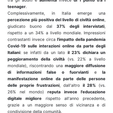
tra gli adulti e
aumenta
invece
di 1 punto tra i
teenager
.
Complessivamente, in Italia emerge una
percezione più positiva del livello di civiltà online
,
giudicato buono dal
37% degli intervistati
,
rispetto a un 34% a livello mondiale.
Impressioni
contrastanti invece circa
l'impatto della pandemia
Covid-19 sulle interazioni online da parte degli
Italiani
: se infatti da un lato
il 23% dichiara un
peggioramento della civiltà
(vs. 22% a livello
mondiale), riscontrando una
maggiore diffusione
di informazioni false o fuorvianti
e
la
manifestazione online da parte delle persone
delle proprie frustrazioni
, dall'altro
il 28%
(vs.
26% nel mondo)
reputa invece l'educazione
digitale migliore
rispetto all'anno precedente,
grazie a un maggiore senso di vicinanza e di
condivisione della comunità.