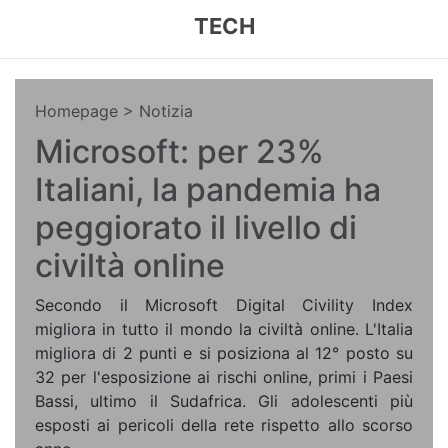
TECH
Homepage
> Notizia
Microsoft: per 23%
Italiani, la pandemia ha
peggiorato il livello di
civiltà online
Secondo il Microsoft Digital Civility Index
migliora in tutto il mondo la civiltà online. L'Italia
migliora di 2 punti e si posiziona al 12° posto su
32 per l'esposizione ai rischi online, primi i Paesi
Bassi, ultimo il Sudafrica. Gli adolescenti più
esposti ai pericoli della rete rispetto allo scorso