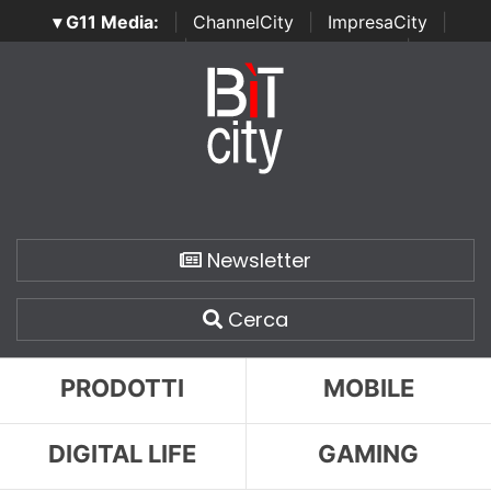
▾ G11 Media:
|
ChannelCity
|
ImpresaCity
|
SecurityOpenLab
|
Italian Channel Awards
|
Italian
Project Awards
|
Italian Security Awards
|
...
Newsletter
Cerca
PRODOTTI
MOBILE
DIGITAL LIFE
GAMING