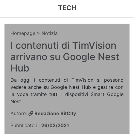
TECH
Homepage
> Notizia
I contenuti di TimVision
arrivano su Google Nest
Hub
Da oggi i contenuti di TimVision si possono
vedere anche su Google Nest Hub e gestire con
la voce tramite tutti i dispositivi Smart Google
Nest
Autore:
Redazione BitCity
Pubblicato il:
26/02/2021