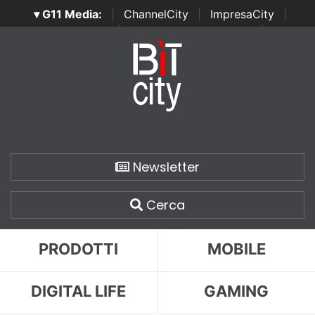
▾ G11 Media:
|
ChannelCity
|
ImpresaCity
|
SecurityOpenLab
|
Italian Channel Awards
|
Italian
Project Awards
|
Italian Security Awards
|
...
Newsletter
Cerca
PRODOTTI
MOBILE
DIGITAL LIFE
GAMING