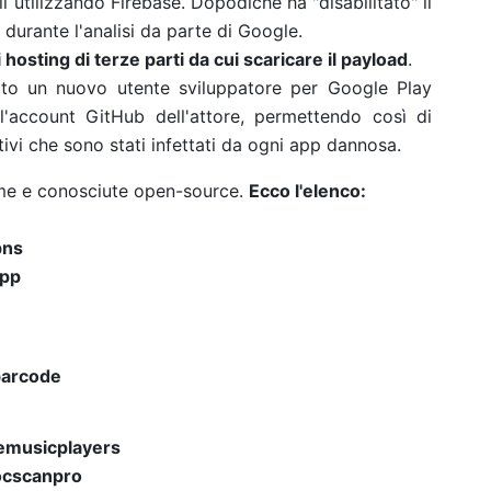
 utilizzando Firebase. Dopodiché ha "disabilitato" il
rante l'analisi da parte di Google.
hosting di terze parti da cui scaricare il payload
.
ato un nuovo utente sviluppatore per Google Play
l'account GitHub dell'attore, permettendo così di
itivi che sono stati infettati da ogni app dannosa.
time e conosciute open-source.
Ecco l'elenco:
pns
app
barcode
emusicplayers
ocscanpro