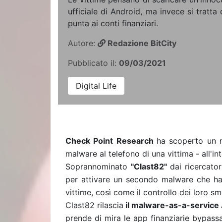
ufficiale di Android, ma invece si tratta
punta ai conti finanziari.
Autore:
Redazione BitCity
Pubblicato il:
09/03/2021
Digital Life
Check Point Research
ha scoperto un 
malware al telefono di una vittima - all'int
Soprannominato
"Clast82"
dai ricercato
per attivare un secondo malware che ha d
vittime, così come il controllo dei loro s
Clast82 rilascia
il malware-as-a-service
prende di mira le app finanziarie bypassa