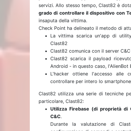
servizi. Allo stesso tempo, Clast82 è do
grado di controllare il dispositivo con
insaputa della vittima.
Check Point ha delineato il metodo di at
La vittima scarica un'app di util
Clast82
Clast82 comunica con il server C&C 
Clast82 scarica il payload ricevuto
Android - in questo caso, l'AlienBot
L'hacker ottiene l'accesso alle c
controllare per intero lo smartphone
Clast82 utilizza una serie di tecniche p
particolare, Clast82:
Utilizza Firebase (di proprietà 
C&C
.
Durante la valutazione di Clas