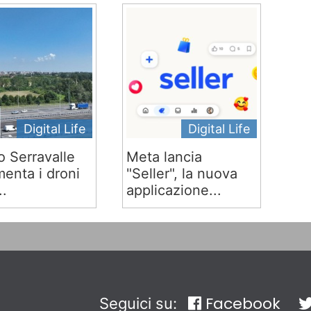
Digital Life
Digital Life
o Serravalle
Meta lancia
menta i droni
"Seller", la nuova
..
applicazione...
Facebook
Seguici su: