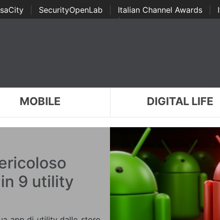
saCity
|
SecurityOpenLab
|
Italian Channel Awards
|
Awards
|
...
MOBILE
DIGITAL LIFE
ericoloso
n 9 utility
a app di utility dallo store