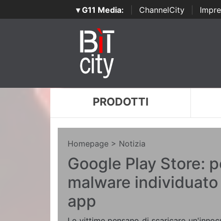
▾ G11 Media:
|
ChannelCity
|
Impre
PRODOTTI
Homepage
> Notizia
Google Play Store: p
malware individuato i
app
Le vittime pensano di scaricare un'innocu