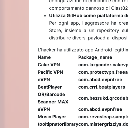
configurazione di comandi e controlli
comportamento dannoso di Clast82 du
Utilizza GitHub come piattaforma di 
Per ogni app, l'aggressore ha cre
Store, insieme a un repository sul
distribuire diversi payload ai dispos
L'hacker ha utilizzato app Android legit
Name
Package_name
Cake VPN
com.lazycoder.cakev
Pacific VPN
com.protectvpn.free
eVPN
com.abcd.evpnfree
BeatPlayer
com.crrl.beatplayers
QR/Barcode
com.bezrukd.qrcode
Scanner MAX
eVPN
com.abcd.evpnfree
Music Player
com.revosleap.sampl
tooltipnatorlibrary
com.mistergrizzlys.d