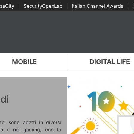
saCity
|
SecurityOpenLab
|
Italian Channel Awards
|
Awards
|
...
MOBILE
DIGITAL LIFE
 di
el sono adatti in diversi
voro e nel gaming, con la