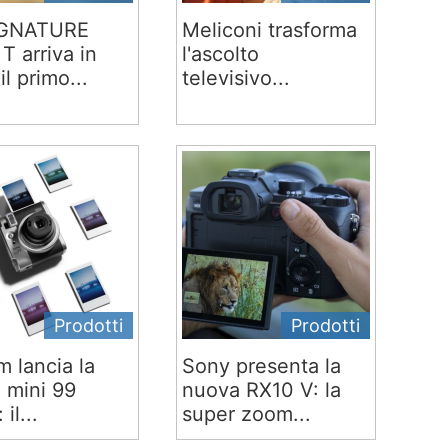
IGNATURE
Meliconi trasforma
T arriva in
l'ascolto
 il primo...
televisivo...
Prodotti
Prodotti
lm lancia la
Sony presenta la
x mini 99
nuova RX10 V: la
 il...
super zoom...