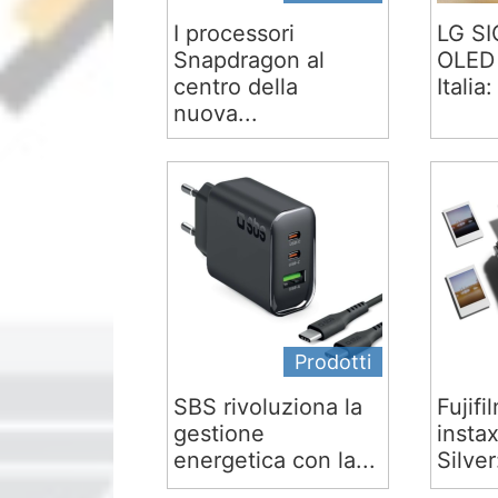
I processori
LG S
Snapdragon al
OLED 
centro della
Italia:
nuova...
Prodotti
SBS rivoluziona la
Fujifi
gestione
insta
energetica con la...
Silver: