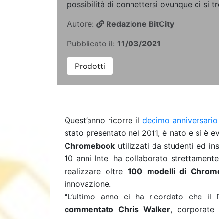
possibilità di connettersi ovunque ci si tr
Autore:
Redazione BitCity
Pubblicato il:
11/03/2021
Prodotti
Quest’anno ricorre il
decimo anniversari
stato presentato nel 2011, è nato e si è e
Chromebook
utilizzati da studenti ed in
10 anni Intel ha collaborato strettament
realizzare oltre
100 modelli di Chrome
innovazione.
“L’ultimo anno ci ha ricordato che il
commentato Chris Walker
, corporate