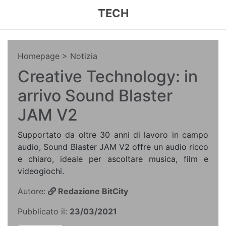
TECH
Homepage
> Notizia
Creative Technology: in
arrivo Sound Blaster
JAM V2
Supportato da oltre 30 anni di lavoro in campo
audio, Sound Blaster JAM V2 offre un audio ricco
e chiaro, ideale per ascoltare musica, film e
videogiochi.
Autore:
Redazione BitCity
Pubblicato il:
23/03/2021