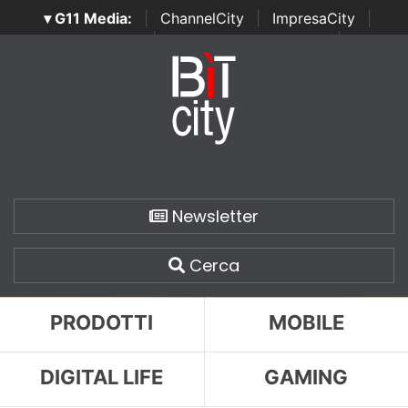
▾ G11 Media:
|
ChannelCity
|
ImpresaCity
|
SecurityOpenLab
|
Italian Channel Awards
|
Italian
Project Awards
|
Italian Security Awards
|
...
Newsletter
Cerca
PRODOTTI
MOBILE
DIGITAL LIFE
GAMING