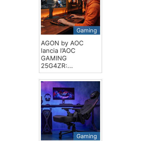
Gaming
AGON by AOC
lancia l’AOC
GAMING
25G4ZR:...
Gaming