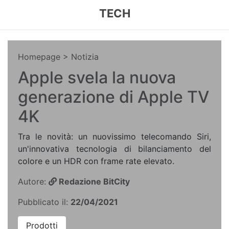
TECH
Homepage
> Notizia
Apple svela la nuova
generazione di Apple TV
4K
Tra le novità: un nuovissimo telecomando Siri,
un'innovativa tecnologia di bilanciamento del
colore e un HDR con frame rate elevato.
Autore:
Redazione BitCity
Pubblicato il:
22/04/2021
Prodotti