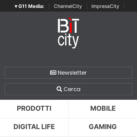
▾ G11 Media:
|
ChannelCity
|
ImpresaCity
|
SecurityOpenLab
|
Italian Channel Awards
|
Italian
Project Awards
|
Italian Security Awards
|
...
Newsletter
Cerca
PRODOTTI
MOBILE
DIGITAL LIFE
GAMING