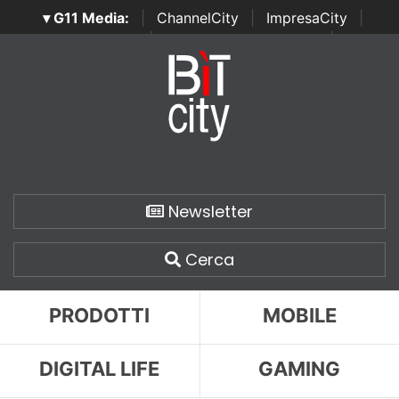
▾ G11 Media:
|
ChannelCity
|
ImpresaCity
|
SecurityOpenLab
|
Italian Channel Awards
|
Italian
Project Awards
|
Italian Security Awards
|
...
Newsletter
Cerca
PRODOTTI
MOBILE
DIGITAL LIFE
GAMING