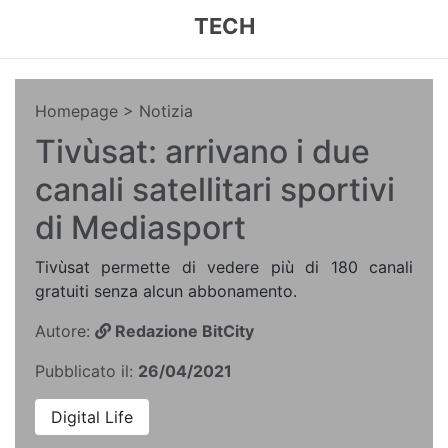
TECH
Homepage
> Notizia
Tivùsat: arrivano i due
canali satellitari sportivi
di Mediasport
Tivùsat permette di vedere più di 180 canali
gratuiti senza alcun abbonamento.
Autore:
Redazione BitCity
Pubblicato il:
26/04/2021
Digital Life