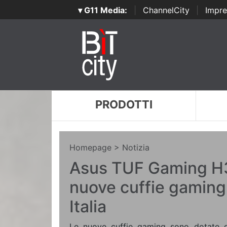
▾ G11 Media:
|
ChannelCity
|
Impre
PRODOTTI
Homepage
> Notizia
Asus TUF Gaming H3 
nuove cuffie gaming 
Italia
Le nuove cuffie gaming sono dotate 