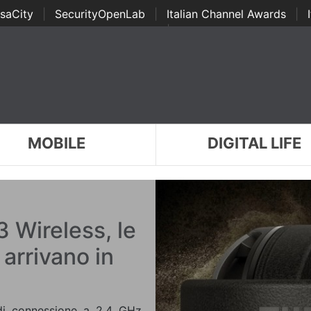
saCity
|
SecurityOpenLab
|
Italian Channel Awards
|
Awards
|
...
MOBILE
DIGITAL LIFE
Wireless, le
arrivano in
di connessione a 2,4 GHz