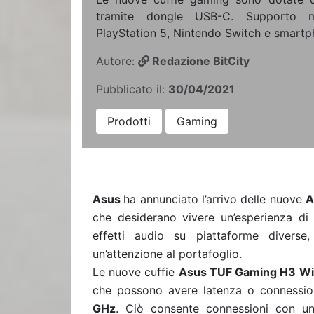
tramite dongle USB-C. Supporto mu
PlayStation 5, Nintendo Switch e smartp
Autore:
Redazione BitCity
Pubblicato il:
30/04/2021
Prodotti
Gaming
Asus
ha annunciato l’arrivo delle nuove
A
che desiderano vivere un’esperienza di
effetti audio su piattaforme diver
un’attenzione al portafoglio.
Le nuove cuffie
Asus TUF Gaming H3 Wi
che possono avere latenza o connession
GHz
. Ciò consente connessioni con una 