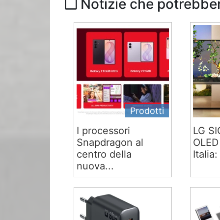
Notizie che potrebber
Prodotti
I processori
LG S
Snapdragon al
OLED 
centro della
Italia:
nuova...