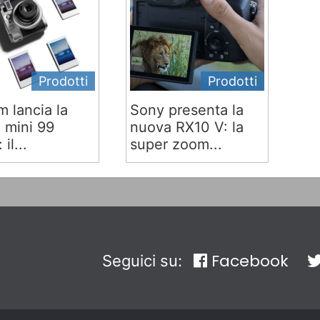
Prodotti
Prodotti
lm lancia la
Sony presenta la
x mini 99
nuova RX10 V: la
 il...
super zoom...
Facebook
Seguici su: