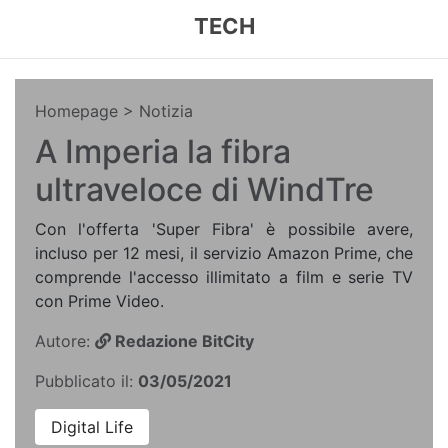
TECH
Homepage
> Notizia
A Imperia la fibra
ultraveloce di WindTre
Con l'offerta 'Super Fibra' è possibile avere,
incluso per 12 mesi, il servizio Amazon Prime, che
comprende l'accesso illimitato a film e serie TV
con Prime Video.
Autore:
Redazione BitCity
Pubblicato il:
03/05/2021
Digital Life