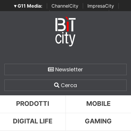
▾ G11 Media:
|
ChannelCity
|
ImpresaCity
|
SecurityOpenLab
|
Italian Channel Awards
|
Italian
Project Awards
|
Italian Security Awards
|
...
Newsletter
Cerca
PRODOTTI
MOBILE
DIGITAL LIFE
GAMING