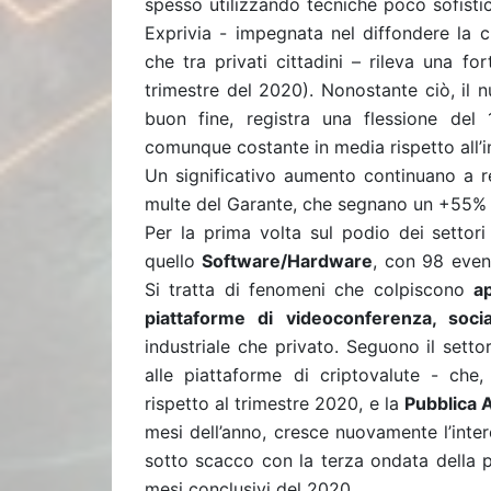
spesso utilizzando tecniche poco sofisti
Exprivia - impegnata nel diffondere la c
che tra privati cittadini – rileva una fo
trimestre del 2020). Nonostante ciò, il
buon fine, registra una flessione del
comunque costante in media rispetto all’
Un significativo aumento continuano a r
multe del Garante, che segnano un +55% r
Per la prima volta sul podio dei settor
quello
So
ftware/Hardware
, con 98 event
Si tratta di fenomeni che colpiscono
a
piattaforme di videoconferenza, soci
industriale che privato. Seguono il sett
alle piattaforme di criptovalute - che
rispetto al trimestre 2020, e la
Pubblica 
mesi dell’anno, cresce nuovamente l’inter
sotto scacco con la terza ondata della p
mesi conclusivi del 2020.