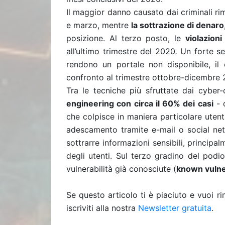
Il maggior danno causato dai criminali r
e marzo, mentre
la sottrazione di denaro
posizione. Al terzo posto, le
violazioni
all’ultimo trimestre del 2020
.
Un forte seg
rendono un portale non disponibile, il
confronto al trimestre ottobre-dicembre 
Tra le tecniche più sfruttate dai cyber-
engineering con circa il 60% dei casi
- q
che colpisce in maniera particolare uten
adescamento tramite e-mail o social n
sottrarre informazioni sensibili, principa
degli utenti. Sul terzo gradino del podi
vulnerabilità già conosciute (
known vulner
Se questo articolo ti è piaciuto e vuoi 
iscriviti alla nostra
Newsletter gratuita
.