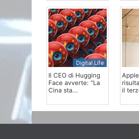
Digital Life
Il CEO di Hugging
Apple
Face avverte: "La
risult
Cina sta...
il terz