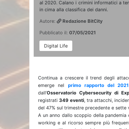
al 2020. Calano i crimini informatici a te
in cima alla classifica dei danni.
Autore:
Redazione BitCity
Pubblicato il:
07/05/2021
Digital Life
Continua a crescere il trend degli attac
emerge nel
primo rapporto del 2021 
dall’
Osservatorio Cybersecurity di Exp
registrati
349 eventi
, tra attacchi, incide
del 47% sul trimestre precedente e sette v
A un anno dallo scoppio della pandemia
c
working
e al ricorso sempre più frequente