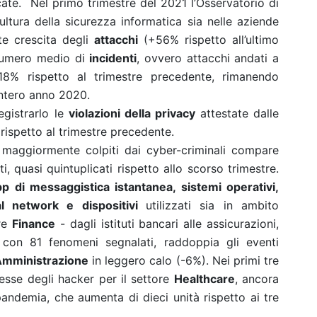
cate.
Nel primo trimestre del 2021 l’Osservatorio di
ultura della sicurezza informatica sia nelle aziende
rte crescita degli
attacchi
(+56% rispetto all’ultimo
 numero medio di
incidenti
, ovvero attacchi andati a
 18% rispetto al trimestre precedente, rimanendo
intero anno 2020.
egistrarlo le
violazioni della privacy
attestate dalle
ispetto al trimestre precedente.
i maggiormente colpiti dai cyber-criminali compare
i, quasi quintuplicati rispetto allo scorso trimestre.
pp di messaggistica istantanea, sistemi operativi,
al network e dispositivi
utilizzati sia in ambito
ore
Finance
-
dagli istituti bancari alle assicurazioni,
, con 81 fenomeni segnalati, raddoppia gli eventi
Amministrazione
in leggero calo (-6%). Nei primi tre
esse degli hacker per il settore
Healthcare
, ancora
andemia, che aumenta di dieci unità rispetto ai tre