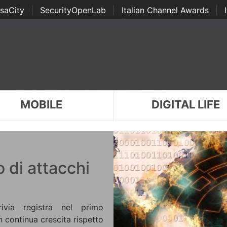
saCity
|
SecurityOpenLab
|
Italian Channel Awards
|
Awards
|
...
MOBILE
DIGITAL LIFE
 di attacchi
rivia registra nel primo
in continua crescita rispetto