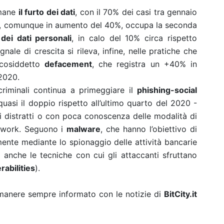
imane
il furto dei dati
, con il 70% dei casi tra gennaio
, comunque in aumento del 40%, occupa la seconda
 dei dati personali
, in calo del 10% circa rispetto
nale di crescita si rileva, infine, nelle pratiche che
 cosiddetto
defacement
, che registra un +40% in
2020.
criminali continua a primeggiare il
phishing-social
uasi il doppio rispetto all’ultimo quarto del 2020 -
ti distratti o con poca conoscenza delle modalità di
etwork. Seguono i
malware
, che hanno l’obiettivo di
lmente mediante lo spionaggio delle attività bancarie
o anche le tecniche con cui gli attaccanti sfruttano
abilities
).
rimanere sempre informato con le notizie di
BitCity.it