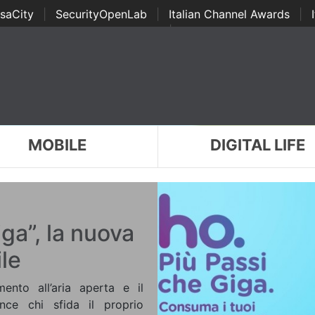
saCity
|
SecurityOpenLab
|
Italian Channel Awards
|
Awards
|
...
MOBILE
DIGITAL LIFE
ga”, la nuova
ile
ento all’aria aperta e il
nce chi sfida il proprio