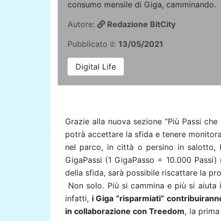
consumo mensile di Giga, camminando.
Autore:
Redazione BitCity
Pubblicato il:
13/05/2021
Digital Life
Grazie alla nuova sezione “Più Passi che 
potrà accettare la sfida e tenere monitor
nel parco, in città o persino in salotto,
GigaPassi (1 GigaPasso = 10.000 Passi) r
della sfida, sarà possibile riscattare la pr
Non solo. Più si cammina e più si aiuta il
infatti,
i Giga “risparmiati” contribuirann
in collaborazione con Treedom
, la prim