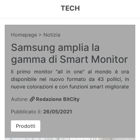
TECH
Homepage
> Notizia
Samsung amplia la
gamma di Smart Monitor
Il primo monitor "all in one" al mondo è ora
disponibile nel nuovo formato da 43 pollici, in
nuove colorazioni e con funzioni smart migliorate
Autore:
Redazione BitCity
Pubblicato il:
26/05/2021
Prodotti