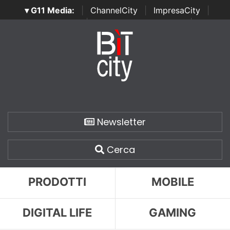
▾ G11 Media:
|
ChannelCity
|
ImpresaCity
|
SecurityOpenLab
|
Italian Channel Awards
|
Italian
Project Awards
|
Italian Security Awards
|
...
Newsletter
Cerca
PRODOTTI
MOBILE
DIGITAL LIFE
GAMING