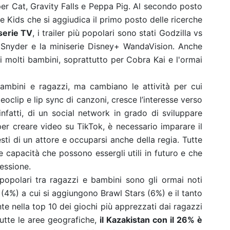
er Cat, Gravity Falls e Peppa Pig. Al secondo posto
 Kids che si aggiudica il primo posto delle ricerche
 serie TV
, i trailer più popolari sono stati Godzilla vs
 Snyder e la miniserie Disney+ WandaVision. Anche
di molti bambini, soprattutto per Cobra Kai e l'ormai
bambini
e ragazzi
, ma cambiano le attività per cui
ideoclip e lip sync di canzoni, cresce l’interesse verso
 infatti, di un social network in grado di sviluppare
er creare video su TikTok, è necessario imparare il
esti di un attore e occuparsi anche della regia. Tutte
e capacità che possono essergli utili in futuro e che
fessione.
ù popolari tra ragazzi e bambini sono gli ormai noti
(4%) a cui si aggiungono Brawl Stars (6%) e il tanto
e nella top 10 dei giochi più apprezzati dai ragazzi
 tutte le aree geografiche,
il Kazakistan con il 26% è