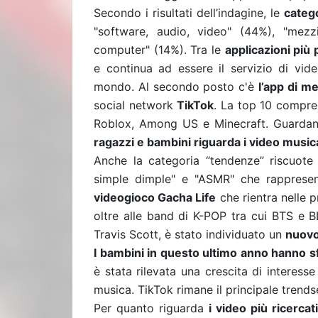
Secondo i risultati dell’indagine, le
catego
"software, audio, video" (44%), "mez
computer" (14%). Tra le
applicazioni più
e
continua ad essere
il servizio di vide
mondo. Al secondo posto c'è
l’app di m
social network
TikTok
. La top 10 compr
Roblox, Among US e Minecraft. Guarda
ragazzi e bambini riguarda i video musica
Anche la categoria “tendenze” riscuote
simple dimple" e "ASMR" che rappresent
videogioco Gacha Life
che rientra nelle p
oltre alle band di K-POP tra cui BTS e B
Travis Scott, è stato individuato un
nuovo 
I bambini in questo ultimo anno hanno s
è stata rilevata una crescita di interess
musica. TikTok rimane il principale trend
Per quanto riguarda
i video più ricercati