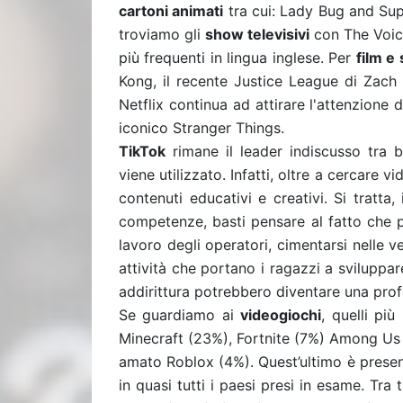
cartoni animati
tra cui: Lady Bug and Sup
troviamo gli
show televisivi
con The Voice
più frequenti in lingua inglese. Per
film e
Kong, il recente Justice League di Zach
Netflix continua ad attirare l'attenzione 
iconico Stranger Things.
TikTok
rimane
il leader indiscusso tra 
viene utilizzato. Infatti, oltre a cercare v
contenuti educativi e creativi. Si tratta,
competenze, basti pensare al fatto che p
lavoro degli operatori, cimentarsi nelle v
attività che portano i ragazzi a sviluppar
addirittura potrebbero diventare una pro
Se guardiamo ai
videogiochi
, quelli pi
Minecraft (23%), Fortnite (7%) Among Us 
amato Roblox (4%). Quest’ultimo è present
in quasi tutti i paesi presi in esame. Tra