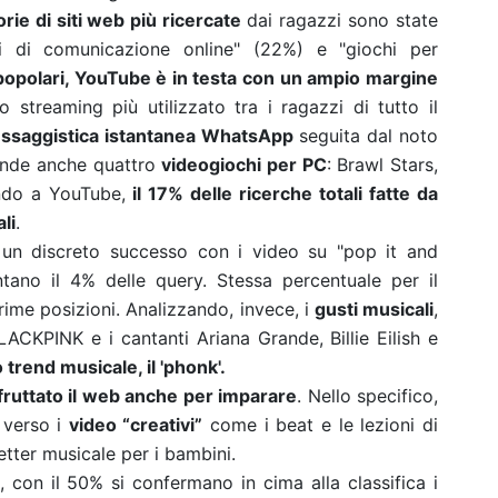
rie di siti web più ricercate
dai ragazzi sono state
zi di comunicazione online" (22%) e "giochi per
 popolari, YouTube è in testa con un ampio margine
o streaming più utilizzato tra i ragazzi di tutto il
essaggistica istantanea WhatsApp
seguita dal noto
ende anche quattro
videogiochi per PC
: Brawl Stars,
ndo a YouTube,
il 17% delle ricerche totali fatte da
li
.
 un discreto successo con i video su "pop it and
ano il 4% delle query. Stessa percentuale per il
rime posizioni. Analizzando, invece, i
gusti musicali
,
LACKPINK e i cantanti Ariana Grande, Billie Eilish e
trend musicale, il 'phonk'.
fruttato il web anche per imparare
. Nello specifico,
e verso i
video “creativi”
come i beat e le lezioni di
setter musicale per i bambini.
, con il 50% si confermano in cima alla classifica i