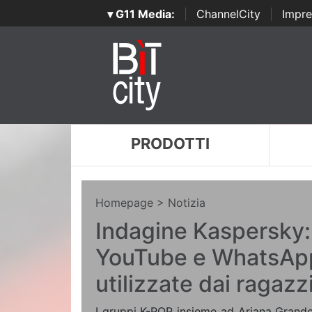
▾ G11 Media:
|
ChannelCity
|
Impre
PRODOTTI
Homepage
> Notizia
Indagine Kaspersky:
YouTube e WhatsApp
utilizzate dai ragazz
I gruppi K-POP insieme ad Ariana Grande, 