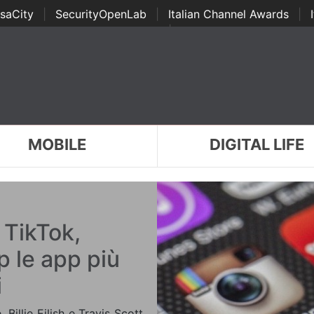
saCity
|
SecurityOpenLab
|
Italian Channel Awards
|
Awards
|
...
MOBILE
DIGITAL LIFE
 TikTok,
 le app più
i
Billie Eilish e Travis Scott