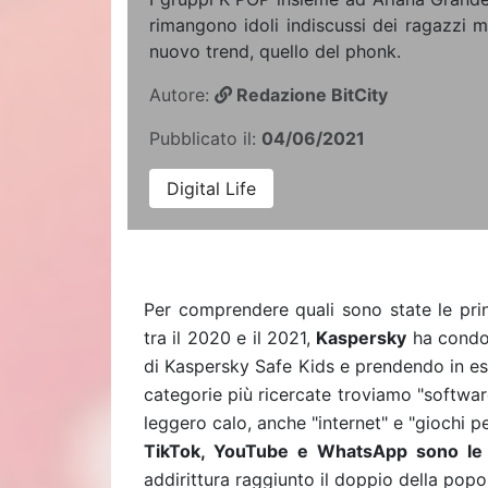
rimangono idoli indiscussi dei ragazzi 
nuovo trend, quello del phonk.
Autore:
Redazione BitCity
Pubblicato il:
04/06/2021
Digital Life
Per comprendere quali sono state le prin
tra il 2020 e il 2021,
Kaspersky
ha cond
di Kaspersky Safe Kids e prendendo in esa
categorie più ricercate troviamo "softwa
leggero calo, anche "internet" e "giochi p
TikTok, YouTube e WhatsApp sono le ap
addirittura raggiunto il doppio della popo