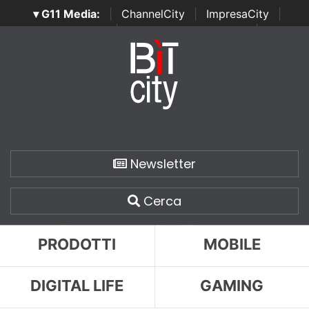
▾ G11 Media:
|
ChannelCity
|
ImpresaCity
|
SecurityOpenLab
|
Italian Channel Awards
|
Italian
Project Awards
|
Italian Security Awards
|
...
Newsletter
Cerca
PRODOTTI
MOBILE
DIGITAL LIFE
GAMING