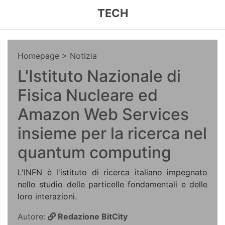
TECH
Homepage
> Notizia
L'Istituto Nazionale di
Fisica Nucleare ed
Amazon Web Services
insieme per la ricerca nel
quantum computing
L'INFN è l'istituto di ricerca italiano impegnato
nello studio delle particelle fondamentali e delle
loro interazioni.
Autore:
Redazione BitCity