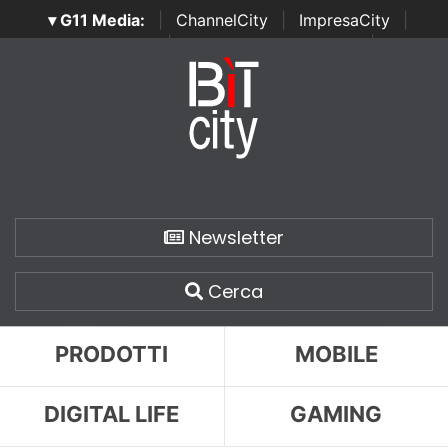
▾ G11 Media:
|
ChannelCity
|
ImpresaCity
|
SecurityOpenLab
|
Italian Channel Awards
|
Italian
Project Awards
|
Italian Security Awards
|
...
Newsletter
Cerca
PRODOTTI
MOBILE
DIGITAL LIFE
GAMING