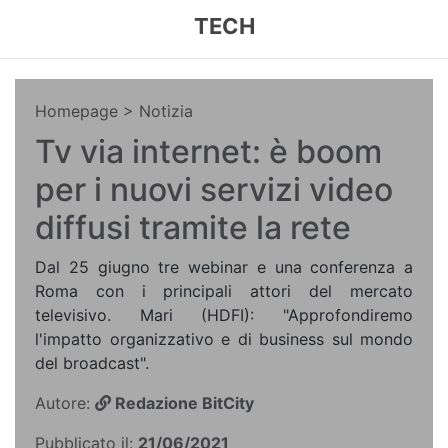
TECH
Homepage
> Notizia
Tv via internet: è boom
per i nuovi servizi video
diffusi tramite la rete
Dal 25 giugno tre webinar e una conferenza a
Roma con i principali attori del mercato
televisivo. Mari (HDFI): "Approfondiremo
l'impatto organizzativo e di business sul mondo
del broadcast".
Autore:
Redazione BitCity
Pubblicato il:
21/06/2021