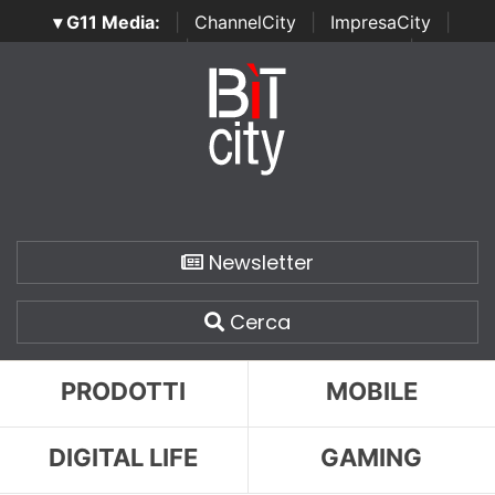
▾ G11 Media:
|
ChannelCity
|
ImpresaCity
|
SecurityOpenLab
|
Italian Channel Awards
|
Italian
Project Awards
|
Italian Security Awards
|
...
Newsletter
Cerca
PRODOTTI
MOBILE
DIGITAL LIFE
GAMING