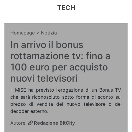
TECH
Homepage
> Notizia
In arrivo il bonus
rottamazione tv: fino a
100 euro per acquisto
nuovi televisori
Il MiSE ha previsto l’erogazione di un Bonus TV,
che sarà riconosciuto sotto forma di sconto sul
prezzo di vendita del nuovo televisore o del
decoder esterno.
Autore:
Redazione BitCity