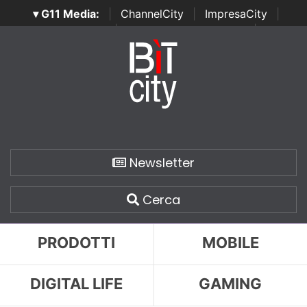
▾ G11 Media:
|
ChannelCity
|
ImpresaCity
|
SecurityOpenLab
|
Italian Channel Awards
|
Italian
Project Awards
|
Italian Security Awards
|
...
Newsletter
Cerca
PRODOTTI
MOBILE
DIGITAL LIFE
GAMING