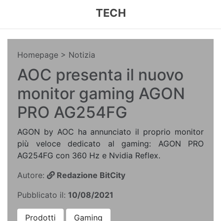
TECH
Homepage
> Notizia
AOC presenta il nuovo
monitor gaming AGON
PRO AG254FG
AGON by AOC ha annunciato il proprio monitor
più veloce dedicato al gaming: AGON PRO
AG254FG con 360 Hz e Nvidia Reflex.
Autore:
Redazione BitCity
Pubblicato il:
10/08/2021
Prodotti
Gaming