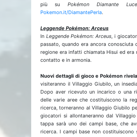
più su
Pokémon Diamante Luce
Pokemon.it/DiamantePerla
.
Leggende Pokémon: Arceus
In
Leggende Pokémon: Arceus
, i giocato
passato, quando era ancora conosciuta co
regione era infatti chiamata Hisui ed era
contatto e in armonia.
Nuovi dettagli di gioco e Pokémon rivela
visiteranno il Villaggio Giubilo, un ins
Dopo aver ricevuto un incarico o una ric
delle varie aree che costituiscono la re
ricerca, torneranno al Villaggio Giubilo pe
giocatori si allontaneranno dal Villaggi
tappa sarà uno dei campi base, che avr
ricerca. I campi base non costituiscono 