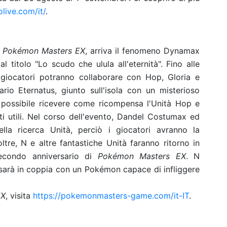
live.com/it/
.
i
Pokémon Masters EX
, arriva il fenomeno Dynamax
 titolo "Lo scudo che ulula all'eternità". Fino alle
giocatori potranno collaborare con Hop, Gloria e
io Eternatus, giunto sull'isola con un misterioso
à possibile ricevere come ricompensa l'Unità Hop e
i utili. Nel corso dell'evento, Dandel Costumax ed
lla ricerca Unità, perciò i giocatori avranno la
oltre, N e altre fantastiche Unità faranno ritorno in
secondo anniversario di
Pokémon Masters EX
. N
 sarà in coppia con un Pokémon capace di infliggere
EX
, visita
https://pokemonmasters-game.com/it-IT
.