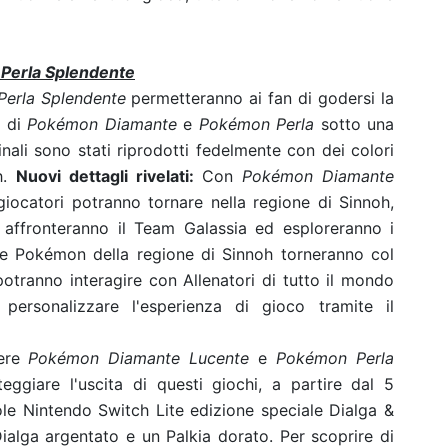
Perla Splendente
erla Splendente
permetteranno ai fan di godersi la
o di
Pokémon Diamante
e
Pokémon Perla
sotto una
inali sono stati riprodotti fedelmente con dei colori
.
Nuovi dettagli rivelati:
Con
Pokémon Diamante
giocatori potranno tornare nella regione di Sinnoh,
 affronteranno il Team Galassia ed esploreranno i
re Pokémon della regione di Sinnoh torneranno col
tranno interagire con Allenatori di tutto il mondo
 personalizzare l'esperienza di gioco tramite il
tere
Pokémon Diamante Lucente
e
Pokémon Perla
teggiare l'uscita di questi giochi, a partire dal 5
le Nintendo Switch Lite edizione speciale Dialga &
 Dialga argentato e un Palkia dorato. Per scoprire di