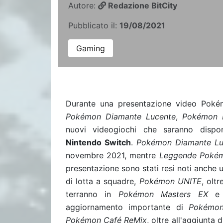
Autore:
Redazione BitCity
Pubblicato il:
19/08/2021
Gaming
Durante una presentazione video Pokémo
Pokémon Diamante Lucente
,
Pokémon P
nuovi videogiochi che saranno dispon
Nintendo Switch
.
Pokémon Diamante Lu
novembre 2021, mentre
Leggende Pokém
presentazione sono stati resi noti anche 
di lotta a squadre,
Pokémon UNITE
, olt
terranno in
Pokémon Masters EX
aggiornamento importante di
Pokémon
Pokémon Café ReMix
, oltre all'aggiunta