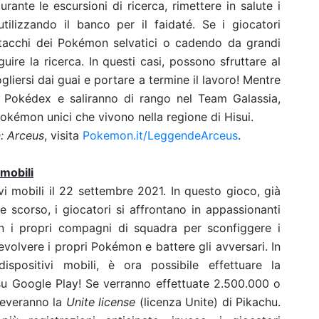
urante le escursioni di ricerca, rimettere in salute i
ilizzando il banco per il faidaté. Se i giocatori
ttacchi dei Pokémon selvatici o cadendo da grandi
uire la ricerca. In questi casi, possono sfruttare al
iersi dai guai e portare a termine il lavoro!
Mentre
l Pokédex e saliranno di rango nel Team Galassia,
okémon unici che vivono nella regione di Hisui.
: Arceus
, visita
Pokemon.it/LeggendeArceus
.
 mobili
vi mobili il 22 settembre 2021. In questo gioco, già
 scorso, i giocatori si affrontano in appassionanti
on i propri compagni di squadra per sconfiggere i
 evolvere i propri Pokémon e battere gli avversari. In
dispositivi mobili, è ora possibile effettuare la
su Google Play! Se verranno effettuate 2.500.000 o
iceveranno la
Unite license
(licenza Unite) di Pikachu.