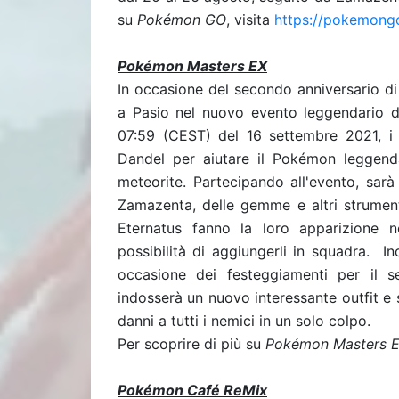
su
Pokémon GO
, visita
https://pokemongo
Pokémon Masters EX
In occasione del secondo anniversario d
a Pasio nel nuovo evento leggendario dal
07:59 (CEST) del 16 settembre 2021, i 
Dandel per aiutare il Pokémon leggendar
meteorite. Partecipando all'evento, sar
Zamazenta, delle gemme e altri strument
Eternatus fanno la loro apparizione ne
possibilità di aggiungerli in squadra.
In
occasione dei festeggiamenti per il 
indosserà un nuovo interessante outfit e
danni a tutti i nemici in un solo colpo.
Per scoprire di più su
Pokémon Masters 
Pokémon Café ReMix