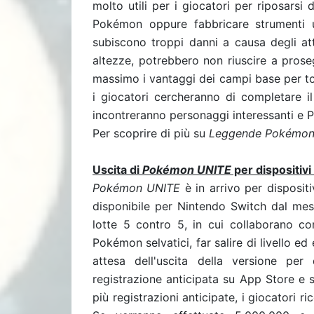
molto utili per i giocatori per riposarsi d
Pokémon oppure fabbricare strumenti ut
subiscono troppi danni a causa degli a
altezze, potrebbero non riuscire a proseg
massimo i vantaggi dei campi base per togl
i giocatori cercheranno di completare i
incontreranno personaggi interessanti e P
Per scoprire di più su
Leggende Pokémon
Uscita di
Pokémon UNITE
per dispositivi
Pokémon UNITE
è in arrivo per dispositi
disponibile per Nintendo Switch dal mese
lotte 5 contro 5, in cui collaborano c
Pokémon selvatici, far salire di livello ed
attesa dell'uscita della versione per 
registrazione anticipata su App Store e 
più registrazioni anticipate, i giocatori r