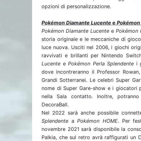
opzioni di personalizzazione.
Pokémon Diamante Lucente
e
Pokémon 
Pokémon Diamante Lucente
e
Pokémon P
storia originale e le meccaniche di gioc
luce nuova. Usciti nel 2006, i giochi orig
ravvivati e brillanti per Nintendo Switch
Lucente
e
Pokémon Perla Splendente
i 
dove incontreranno il Professor Rowan,
Grandi Sotterranei. Le celebri Super Ga
nome di Super Gare-show e i giocatori po
nella Sala contatto. Inoltre, potranno
DecoraBall.
Nel 2022 sarà anche possibile connet
Splendente
a
Pokémon HOME
. Per fes
novembre 2021 sarà disponibile la conso
Palkia, che sul retro avrà raffigurati un