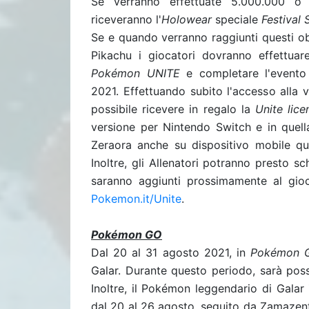
Se verranno effettuate 5.000.000 o pi
riceveranno l'
Holowear
speciale
Festival 
Se e quando verranno raggiunti questi obi
Pikachu i giocatori dovranno effettuare
Pokémon UNITE
e completare l'evento
2021. Effettuando subito l'accesso alla
possibile ricevere in regalo la
Unite lice
versione per Nintendo Switch e in quella
Zeraora anche su dispositivo mobile qua
Inoltre, gli Allenatori potranno presto
saranno aggiunti prossimamente al gio
Pokemon.it/Unite
.
Pokémon GO
Dal 20 al 31 agosto 2021, in
Pokémon 
Galar. Durante questo periodo, sarà poss
Inoltre, il Pokémon leggendario di Galar 
dal 20 al 26 agosto, seguito da Zamazent