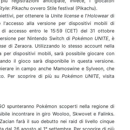
ù registrazioni anticipate, invece, i giocatori
Style: Pikachu
ovvero Stile festival (Pikachu).
ettivi, per ottenere la
Unite license
e l'
Holowear
di
 l'accesso alla versione per dispositivi mobili di
 di accesso entro le 15:59 (CET) del 31 ottobre
 versione per Nintendo Switch di
Pokémon UNITE
, è
nse
di Zeraora. Utilizzando lo stesso account nella
 per dispositivi mobili, sarà possibile giocare con
ndo il gioco sarà disponibile in questa versione.
 schierare in campo anche Mamoswine e Sylveon, che
co. Per scoprire di più su
Pokémon UNITE
, visita
GO
spunteranno Pokémon scoperti nella regione di
ibile incontrare in giro Wooloo, Skwovet e Falinks.
Zacian farà il suo debutto nei raid di livello cinque
a dal 26 agosto al 1° settembre.
Per scoprire di più