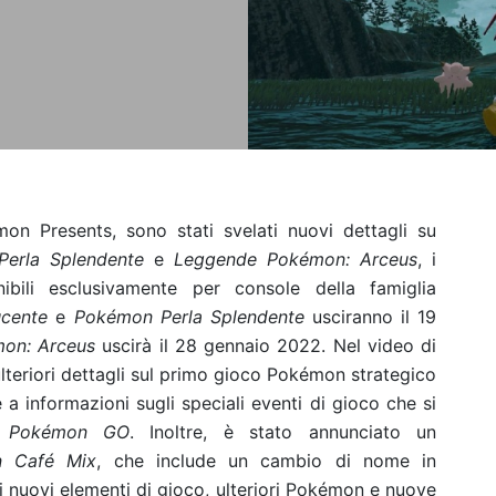
n Presents, sono stati svelati nuovi dettagli su
erla Splendente
e
Leggende Pokémon: Arceus
, i
ibili esclusivamente per console della famiglia
cente
e
Pokémon Perla Splendente
usciranno il 19
on: Arceus
uscirà il 28 gennaio 2022. Nel video di
ulteriori dettagli sul primo gioco Pokémon strategico
re a informazioni sugli speciali eventi di gioco che si
e
Pokémon GO
. Inoltre, è stato annunciato un
 Café Mix
, che include un cambio di nome in
 di nuovi elementi di gioco, ulteriori Pokémon e nuove