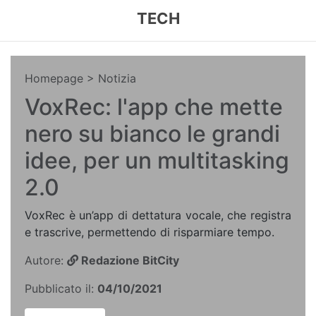
TECH
Homepage
> Notizia
VoxRec: l'app che mette
nero su bianco le grandi
idee, per un multitasking
2.0
VoxRec è un’app di dettatura vocale, che registra
e trascrive, permettendo di risparmiare tempo.
Autore:
Redazione BitCity
Pubblicato il:
04/10/2021