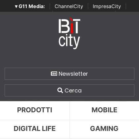
▾ G11 Media:
|
ChannelCity
|
ImpresaCity
|
SecurityOpenLab
|
Italian Channel Awards
|
Italian
Project Awards
|
Italian Security Awards
|
...
Newsletter
Cerca
PRODOTTI
MOBILE
DIGITAL LIFE
GAMING