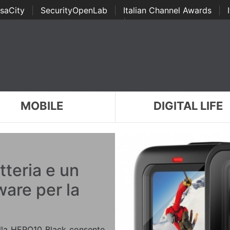
saCity
|
SecurityOpenLab
|
Italian Channel Awards
|
Awards
|
...
MOBILE
DIGITAL LIFE
teria e un
are per la
lla HERO10 Black consente