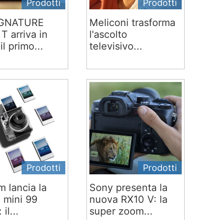
Prodotti
Prodotti
IGNATURE
Meliconi trasforma
T arriva in
l'ascolto
 il primo...
televisivo...
Prodotti
Prodotti
lm lancia la
Sony presenta la
x mini 99
nuova RX10 V: la
 il...
super zoom...