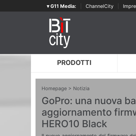
▾ G11 Media:
|
ChannelCity
|
Impre
PRODOTTI
Homepage
> Notizia
GoPro: una nuova bat
aggiornamento firmw
HERO10 Black
Il nuovo aggiornamento del firmware de