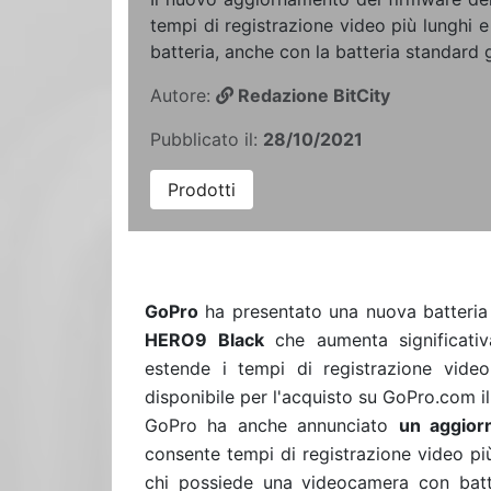
tempi di registrazione video più lunghi 
batteria, anche con la batteria standard g
Autore:
Redazione BitCity
Pubblicato il:
28/10/2021
Prodotti
GoPro
ha presentato una nuova batteria 
HERO9 Black
che aumenta significati
estende i tempi di registrazione video
disponibile per l'acquisto su GoPro.com 
GoPro ha anche annunciato
un aggior
consente tempi di registrazione video pi
chi possiede una videocamera con batt