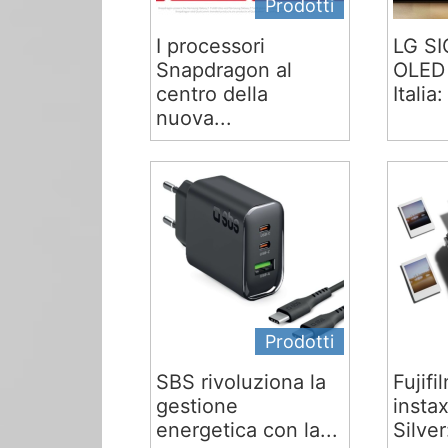
Prodotti
I processori
LG S
Snapdragon al
OLED 
centro della
Italia:
nuova...
Prodotti
SBS rivoluziona la
Fujifi
gestione
insta
energetica con la...
Silver: