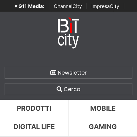
▾ G11 Media:
|
ChannelCity
|
ImpresaCity
|
SecurityOpenLab
|
Italian Channel Awards
|
Italian
Project Awards
|
Italian Security Awards
|
...
Newsletter
Cerca
PRODOTTI
MOBILE
DIGITAL LIFE
GAMING