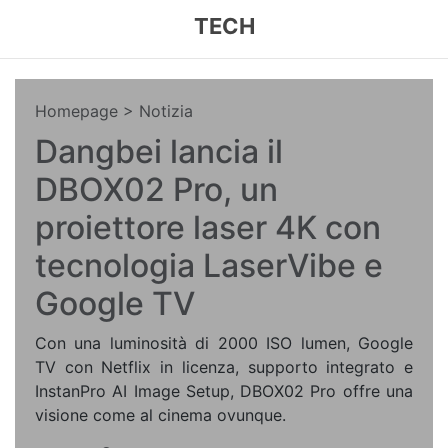
TECH
Homepage
> Notizia
Dangbei lancia il
DBOX02 Pro, un
proiettore laser 4K con
tecnologia LaserVibe e
Google TV
Con una luminosità di 2000 ISO lumen, Google
TV con Netflix in licenza, supporto integrato e
InstanPro AI Image Setup, DBOX02 Pro offre una
visione come al cinema ovunque.