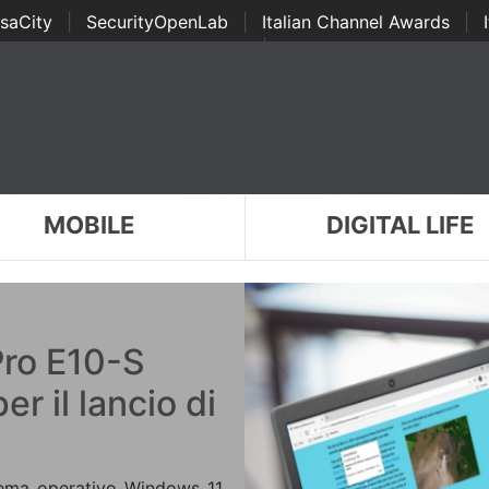
saCity
|
SecurityOpenLab
|
Italian Channel Awards
|
Awards
|
...
MOBILE
DIGITAL LIFE
Pro E10-S
er il lancio di
stema operativo Windows 11