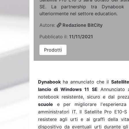
SE. La partnership tra Dynabook e
ulteriormente nel settore education.
Autore:
Redazione BitCity
Pubblicato il:
11/11/2021
Prodotti
Dynabook
ha annunciato che il
Satelli
lancio di Windows 11 SE
Annunciato 
notebook resistente, sicuro e dal pre
scuole
e per migliorare l'esperienza 
amministratori IT.
Il Satellite Pro E10-S
resistere agli urti e ai graffi della vit
dispositivo da eventuali urti durante gl