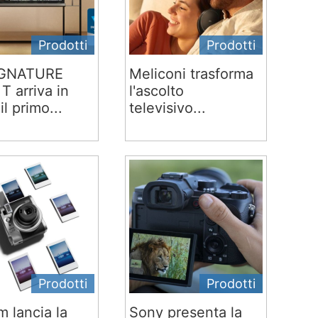
Prodotti
Prodotti
IGNATURE
Meliconi trasforma
T arriva in
l'ascolto
 il primo...
televisivo...
Prodotti
Prodotti
lm lancia la
Sony presenta la