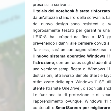
presa sulla scrivania.
Il
telaio del notebook è stato rinforzato
da un'altezza standard della scrivania. La p
dal nuovo design sono resistenti al v
rigorosamente testati per garantire un
L'E10-S ha un’apertura fino a 180 gr
prevenendo i danni alle cerniere dovuti a 
'fan-less', sarà un compagno silenzioso in 
Il
nuovo sistema operativo Windows 11 
l'istruzione
, con un focus sugli studenti 
una versione semplificata di Windows 11 e
distrazioni, attraverso Simple Start e lay
ottimizzate delle app. Windows 11 SE util
utente (tramite OneDrive), disponibili anch
Le funzionalità di protezione e di sicu
l'apprendimento ovunque. Windows 11 S
contenuti e
SmartScreen per migliorare l