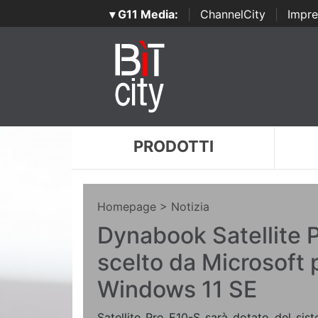
▾ G11 Media:
|
ChannelCity
|
Impre
PRODOTTI
Homepage
> Notizia
Dynabook Satellite 
scelto da Microsoft p
Windows 11 SE
Satellite Pro E10-S sarà dotato del si