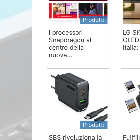
Prodotti
I processori
LG S
Snapdragon al
OLED 
centro della
Italia:
nuova...
Prodotti
SBS rivoluziona la
Fujifi