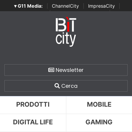
▾ G11 Media:
|
ChannelCity
|
ImpresaCity
|
SecurityOpenLab
|
Italian Channel Awards
|
Italian
Project Awards
|
Italian Security Awards
|
...
Newsletter
Cerca
PRODOTTI
MOBILE
DIGITAL LIFE
GAMING