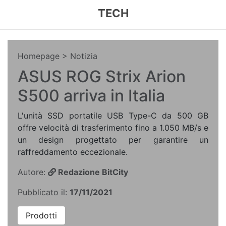
TECH
Homepage
> Notizia
ASUS ROG Strix Arion
S500 arriva in Italia
L'unità SSD portatile USB Type-C da 500 GB
offre velocità di trasferimento fino a 1.050 MB/s e
un design progettato per garantire un
raffreddamento eccezionale.
Autore:
Redazione BitCity
Pubblicato il:
17/11/2021
Prodotti