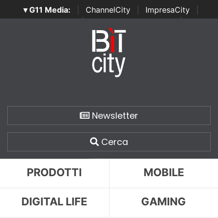
▾ G11 Media:
|
ChannelCity
|
ImpresaCity
|
SecurityOpenLab
|
Italian Channel Awards
|
Italian
Project Awards
|
Italian Security Awards
|
...
Newsletter
Cerca
PRODOTTI
MOBILE
DIGITAL LIFE
GAMING