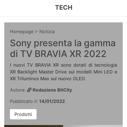
TECH
Homepage
> Notizia
Sony presenta la gamma
di TV BRAVIA XR 2022
I nuovi TV BRAVIA XR sono dotati di tecnologia
XR Backlight Master Drive sui modelli Mini LED e
XR Triluminos Max sul nuovo OLED.
Autore:
Redazione BitCity
Pubblicato il:
14/01/2022
Prodotti