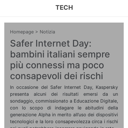
TECH
Homepage
> Notizia
Safer Internet Day:
bambini italiani sempre
più connessi ma poco
consapevoli dei rischi
In occasione del Safer Internet Day, Kaspersky
presenta alcuni dei risultati emersi da un
sondaggio, commissionato a Educazione Digitale,
con lo scopo di indagare le abitudini della
generazione Alpha in merito all’uso dei dispositivi
tecnologici e la loro consapevolezza circa i rischi