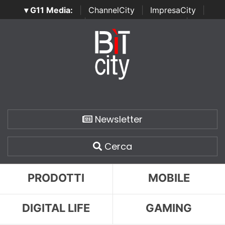
▾ G11 Media:
|
ChannelCity
|
ImpresaCity
|
SecurityOpenLab
|
Italian Channel Awards
|
Italian
Project Awards
|
Italian Security Awards
|
...
Newsletter
Cerca
PRODOTTI
MOBILE
DIGITAL LIFE
GAMING