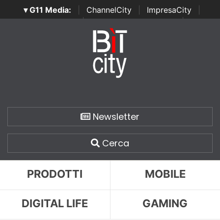
▾ G11 Media:
|
ChannelCity
|
ImpresaCity
|
SecurityOpenLab
|
Italian Channel Awards
|
Italian
Project Awards
|
Italian Security Awards
|
...
Newsletter
Cerca
PRODOTTI
MOBILE
DIGITAL LIFE
GAMING