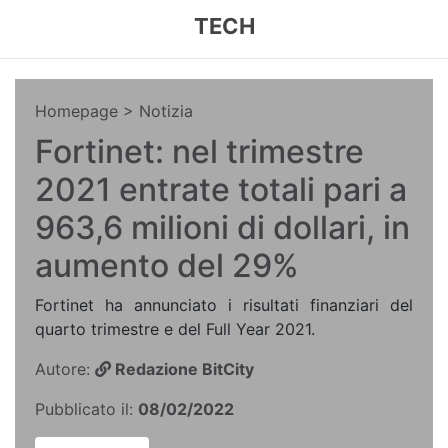
TECH
Homepage
> Notizia
Fortinet: nel trimestre
2021 entrate totali pari a
963,6 milioni di dollari, in
aumento del 29%
Fortinet ha annunciato i risultati finanziari del
quarto trimestre e del Full Year 2021.
Autore:
Redazione BitCity
Pubblicato il:
08/02/2022