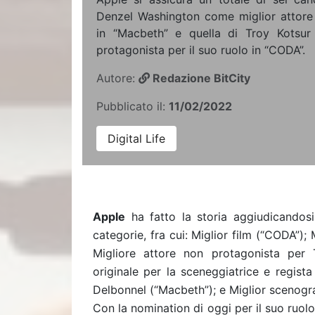
Denzel Washington come miglior attore 
in “Macbeth” e quella di Troy Kotsur
protagonista per il suo ruolo in “CODA”.
Autore:
Redazione BitCity
Pubblicato il:
11/02/2022
Digital Life
Apple
ha fatto la storia aggiudicandosi 
categorie, fra cui: Miglior film (“CODA”);
Migliore attore non protagonista per 
originale per la sceneggiatrice e regist
Delbonnel (“Macbeth”); e Miglior scenogr
Con la nomination di oggi per il suo ruol