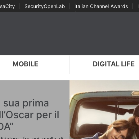
saCity
|
SecurityOpenLab
|
Italian Channel Awards
|
Awards
|
...
MOBILE
DIGITAL LIFE
a sua prima
l’Oscar per il
DA”
idature, fra cui quella di