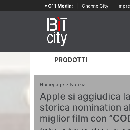
▾ G11 Media:
|
ChannelCity
|
Impre
PRODOTTI
Homepage
> Notizia
Apple si aggiudica l
storica nomination al
miglior film con “CO
Apple si assicura un totale di sei cand