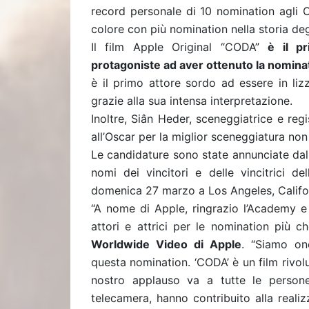
record personale di 10 nomination agli O
colore con più nomination nella storia d
Il film Apple Original “CODA”
è il p
protagoniste ad aver ottenuto la nominat
è il primo attore sordo ad essere in liz
grazie alla sua intensa interpretazione.
Inoltre, Siân Heder, sceneggiatrice e re
all’Oscar per la miglior sceneggiatura non 
Le candidature sono state annunciate dal
nomi dei vincitori e delle vincitrici d
domenica 27 marzo a Los Angeles, Califo
“A nome di Apple, ringrazio l’Academy e m
attori e attrici per le nomination più c
Worldwide Video di Apple
. “Siamo on
questa nomination. ‘CODA’ è un film rivoluz
nostro applauso va a tutte le persone
telecamera, hanno contribuito alla reali