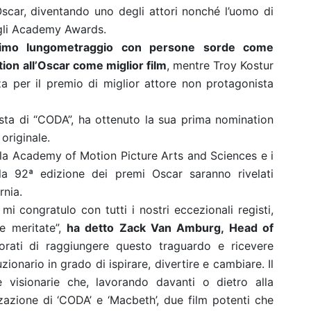
scar, diventando uno degli attori nonché l’uomo di
egli Academy Awards.
rimo lungometraggio con persone sorde come
ion all’Oscar come miglior film
, mentre Troy Kostur
za per il premio di miglior attore non protagonista
gista di “CODA”, ha ottenuto la sua prima nomination
originale.
la Academy of Motion Picture Arts and Sciences e i
ella 92ª edizione dei premi Oscar saranno rivelati
rnia.
i congratulo con tutti i nostri eccezionali registi,
he meritate”,
ha detto Zack Van Amburg, Head of
orati di raggiungere questo traguardo e ricevere
ionario in grado di ispirare, divertire e cambiare. Il
 visionarie che, lavorando davanti o dietro alla
zzazione di ‘CODA’ e ‘Macbeth’, due film potenti che