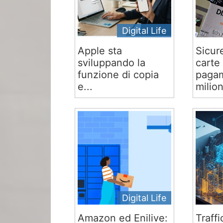
Digital Life
Apple sta
Sicur
sviluppando la
carte 
funzione di copia
pagam
e...
milion
Digital Life
Amazon ed Enilive:
Traffi