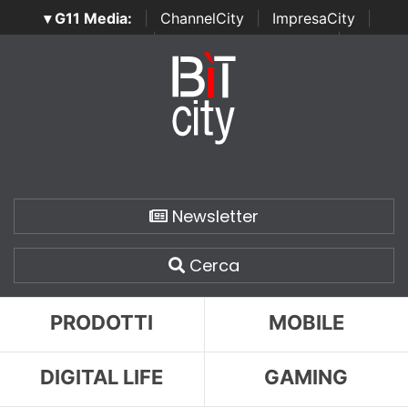
▾ G11 Media:
|
ChannelCity
|
ImpresaCity
|
SecurityOpenLab
|
Italian Channel Awards
|
Italian
Project Awards
|
Italian Security Awards
|
...
Newsletter
Cerca
PRODOTTI
MOBILE
DIGITAL LIFE
GAMING