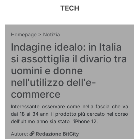
TECH
Homepage
> Notizia
Indagine idealo: in Italia
si assottiglia il divario tra
uomini e donne
nell'utilizzo dell'e-
commerce
Interessante osservare come nella fascia che va
dai 18 ai 34 anni il prodotto più cercato nel corso
dell'ultimo anno sia stato l'iPhone 12.
Autore:
Redazione BitCity