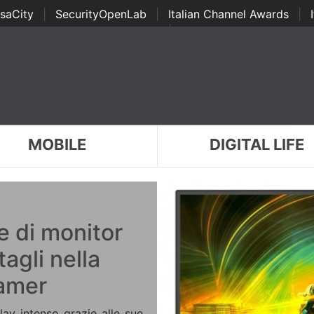
saCity
|
SecurityOpenLab
|
Italian Channel Awards
|
Awards
|
...
MOBILE
DIGITAL LIFE
ie di monitor
tagli nella
gamer
ay intenso grazie alle sue