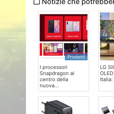
Notizie che potrebber
Prodotti
I processori
LG S
Snapdragon al
OLED 
centro della
Italia:
nuova...