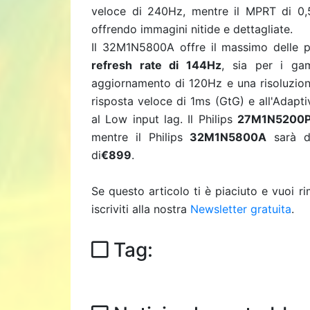
veloce di 240Hz, mentre il MPRT di 0,5
offrendo immagini nitide e dettagliate.
Il 32M1N5800A offre il massimo delle 
refresh rate di 144Hz
, sia per i ga
aggiornamento di 120Hz e una risoluzione
risposta veloce di 1ms (GtG) e all'Adapt
al Low input lag.
Il Philips
27M1N5200
mentre il Philips
32M1N5800A
sarà di
di
€899
.
Se questo articolo ti è piaciuto e vuoi 
iscriviti alla nostra
Newsletter gratuita
.
Tag: