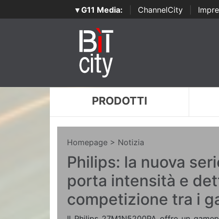
▾ G11 Media:
|
ChannelCity
|
Impre
PRODOTTI
Homepage
> Notizia
Philips: la nuova ser
porta intensità e det
competizione tra i 
Il Philips 27M1N5200PA offre un gamepl