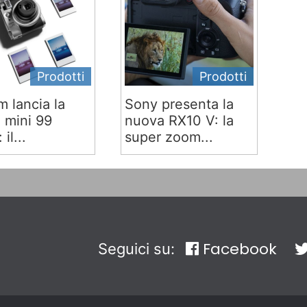
Prodotti
Prodotti
lm lancia la
Sony presenta la
x mini 99
nuova RX10 V: la
 il...
super zoom...
Facebook
Seguici su: