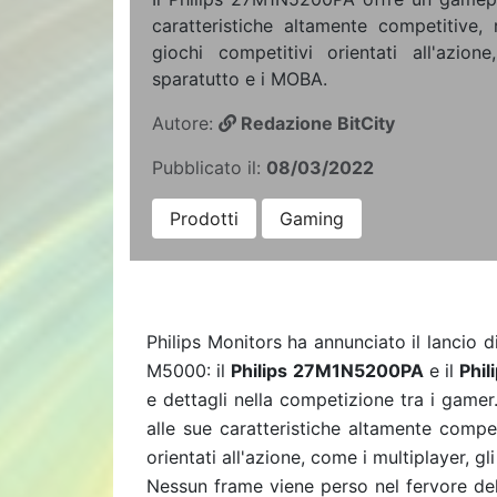
caratteristiche altamente competitive,
giochi competitivi orientati all'azion
sparatutto e i MOBA.
Autore:
Redazione BitCity
Pubblicato il:
08/03/2022
Prodotti
Gaming
Philips Monitors ha annunciato il lancio 
M5000: il
Philips 27M1N5200PA
e il
Phi
e dettagli nella competizione tra i gamer
alle sue caratteristiche altamente compe
orientati all'azione, come i multiplayer, g
Nessun frame viene perso nel fervore del