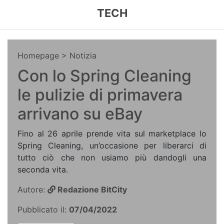
TECH
Homepage
> Notizia
Con lo Spring Cleaning
le pulizie di primavera
arrivano su eBay
Fino al 26 aprile prende vita sul marketplace lo
Spring Cleaning, un’occasione per liberarci di
tutto ciò che non usiamo più dandogli una
seconda vita.
Autore:
Redazione BitCity
Pubblicato il:
07/04/2022