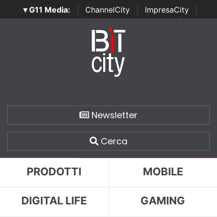
▾ G11 Media:
|
ChannelCity
|
ImpresaCity
|
SecurityOpenLab
|
Italian Channel Awards
|
Italian
Project Awards
|
Italian Security Awards
|
...
Newsletter
Cerca
PRODOTTI
MOBILE
DIGITAL LIFE
GAMING