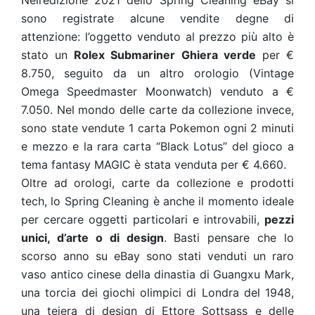
Nell’edizione 2021 dello Spring Cleaning eBay si
sono registrate alcune vendite degne di
attenzione: l’oggetto venduto al prezzo più alto è
stato un
Rolex Submariner Ghiera verde
per €
8.750, seguito da un altro orologio (Vintage
Omega Speedmaster Moonwatch) venduto a €
7.050. Nel mondo delle carte da collezione invece,
sono state vendute 1 carta Pokemon ogni 2 minuti
e mezzo e la rara carta “Black Lotus” del gioco a
tema fantasy MAGIC è stata venduta per € 4.660.
Oltre ad orologi, carte da collezione e prodotti
tech, lo Spring Cleaning è anche il momento ideale
per cercare oggetti particolari e introvabili,
pezzi
unici, d’arte o di design
. Basti pensare che lo
scorso anno su eBay sono stati venduti un raro
vaso antico cinese della dinastia di Guangxu Mark,
una torcia dei giochi olimpici di Londra del 1948,
una teiera di design di Ettore Sottsass e delle