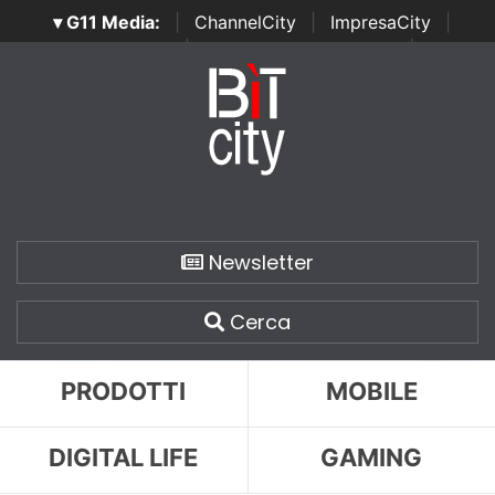
▾ G11 Media:
|
ChannelCity
|
ImpresaCity
|
SecurityOpenLab
|
Italian Channel Awards
|
Italian
Project Awards
|
Italian Security Awards
|
...
Newsletter
Cerca
PRODOTTI
MOBILE
DIGITAL LIFE
GAMING