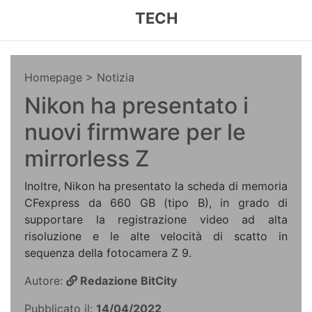
TECH
Homepage
> Notizia
Nikon ha presentato i
nuovi firmware per le
mirrorless Z
Inoltre, Nikon ha presentato la scheda di memoria
CFexpress da 660 GB (tipo B), in grado di
supportare la registrazione video ad alta
risoluzione e le alte velocità di scatto in
sequenza della fotocamera Z 9.
Autore:
Redazione BitCity
Pubblicato il:
14/04/2022