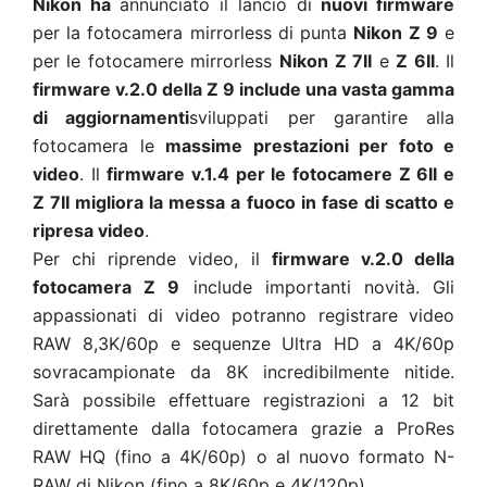
Nikon ha
annunciato il lancio di
nuovi firmware
per la fotocamera mirrorless di punta
Nikon Z 9
e
per le fotocamere mirrorless
Nikon
Z 7II
e
Z 6II
. Il
firmware v.2.0 della Z 9 include una vasta gamma
di aggiornamenti
sviluppati per garantire alla
fotocamera le
massime prestazioni per foto e
video
. Il
firmware v.1.4 per le fotocamere Z 6II e
Z 7II migliora la messa a fuoco in fase di scatto e
ripresa video
.
Per chi riprende video, il
firmware v.2.0 della
fotocamera Z 9
include importanti novità. Gli
appassionati di video potranno registrare video
RAW 8,3K/60p e sequenze Ultra HD a 4K/60p
sovracampionate da 8K incredibilmente nitide.
Sarà possibile effettuare registrazioni a 12 bit
direttamente dalla fotocamera grazie a ProRes
RAW HQ (fino a 4K/60p) o al nuovo formato N-
RAW di Nikon (fino a 8K/60p e 4K/120p).