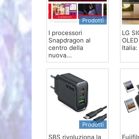
Prodotti
I processori
LG S
Snapdragon al
OLED 
centro della
Italia:
nuova...
Prodotti
SBS rivoluziona la
Fujifi