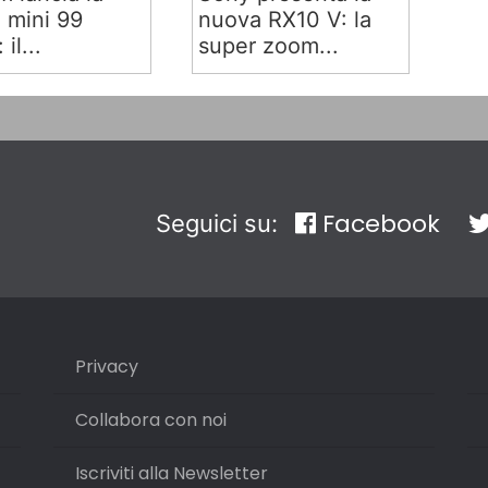
x mini 99
nuova RX10 V: la
 il...
super zoom...
Facebook
Seguici su:
Privacy
Collabora con noi
Iscriviti alla Newsletter