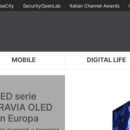
saCity
|
SecurityOpenLab
|
Italian Channel Awards
|
Awards
|
...
MOBILE
DIGITAL LIFE
ED serie
BRAVIA OLED
in Europa
to-illuminanti e tecnologie