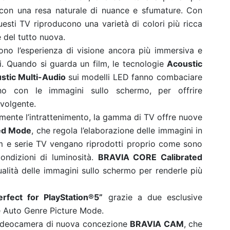
 con una resa naturale di nuance e sfumature. Con
 questi TV riproducono una varietà di colori più ricca
 del tutto nuova.
ono l’esperienza di visione ancora più immersiva e
ti. Quando si guarda un film, le tecnologie
Acoustic
stic Multi-Audio
sui modelli LED fanno combaciare
no con le immagini sullo schermo, per offrire
nvolgente.
ormente l’intrattenimento, la gamma di TV offre nuove
ted Mode
, che regola l’elaborazione delle immagini in
lm e serie TV vengano riprodotti proprio come sono
ondizioni di luminosità.
BRAVIA CORE Calibrated
alità delle immagini sullo schermo per renderle più
erfect for PlayStation®5”
grazie a due esclusive
 Auto Genre Picture Mode.
a videocamera di nuova concezione
BRAVIA CAM
, che