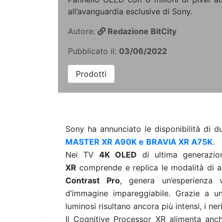
all’avanguardia esclusive di Sony.
Autore:
Redazione BitCity
Pubblicato il:
03/06/2022
Prodotti
Sony ha annunciato le disponibilità di 
MASTER XR A90K e
BRAVIA XR A75K
.
Nei TV
4K OLED
di ultima generazio
XR
comprende e replica le modalità di a
Contrast
Pro
, genera un’esperienza v
d’immagine impareggiabile. Grazie a 
luminosi risultano ancora più intensi, i ner
Il Cognitive Processor XR alimenta anc