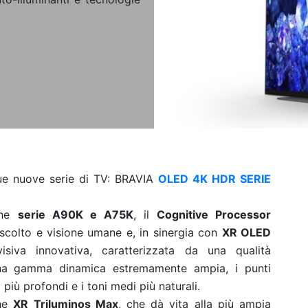
due nuove serie di TV: BRAVIA
OLED 4K HDR SERIE
ne
serie A90K e A75K
, il
Cognitive Processor
scolto e visione umane e, in sinergia con
XR OLED
isiva innovativa, caratterizzata da una qualità
una gamma dinamica estremamente ampia, i punti
i più profondi e i toni medi più naturali.
he
XR Triluminos Max
, che dà vita alla più ampia