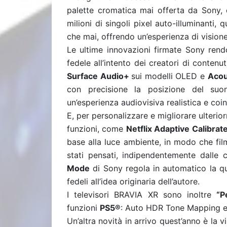
palette cromatica mai offerta da Sony,
milioni di singoli pixel auto-illuminanti,
che mai, offrendo un’esperienza di visione
Le ultime innovazioni firmate Sony rend
fedele all’intento dei creatori di contenu
Surface Audio+
sui modelli OLED e
Acou
con precisione la posizione del suo
un’esperienza audiovisiva realistica e coi
E, per personalizzare e migliorare ulteri
funzioni, come
Netflix Adaptive Calibra
base alla luce ambiente, in modo che fi
stati pensati, indipendentemente dalle c
Mode
di Sony regola in automatico la qu
fedeli all’idea originaria dell’autore.
I televisori BRAVIA XR sono inoltre
“P
funzioni
PS5®
: Auto HDR Tone Mapping e
Un’altra novità in arrivo quest’anno è l