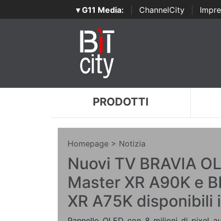
▾ G11 Media:
|
ChannelCity
|
Impre
PRODOTTI
Homepage
> Notizia
Nuovi TV BRAVIA OL
Master XR A90K e 
XR A75K disponibili 
Pannello OLED con 8 milioni di pixel au