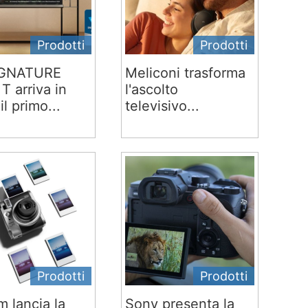
Prodotti
Prodotti
IGNATURE
Meliconi trasforma
T arriva in
l'ascolto
 il primo...
televisivo...
Prodotti
Prodotti
lm lancia la
Sony presenta la