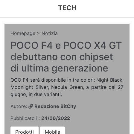
TECH
Homepage
> Notizia
POCO F4 e POCO X4 GT
debuttano con chipset
di ultima generazione
OCO F4 sarà disponibile in tre colori: Night Black,
Moonlight Silver, Nebula Green, a partire dal 27
giugno, in due varianti.
Autore:
Redazione BitCity
Pubblicato il:
24/06/2022
Prodotti
Mobile