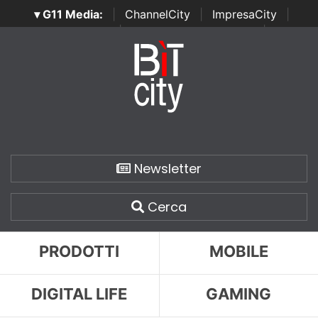
▾ G11 Media:
|
ChannelCity
|
ImpresaCity
|
SecurityOpenLab
|
Italian Channel Awards
|
Italian
Project Awards
|
Italian Security Awards
|
...
Newsletter
Cerca
PRODOTTI
MOBILE
DIGITAL LIFE
GAMING