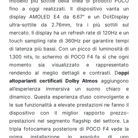
modello più sottile della linea di prodotti POCO
fino a oggi realizzati. Il dispositivo vanta un
display AMOLED E4 da 6.67" e un DotDisplay
ultra-sottile da 2.76mm, tra i più sottili sul
mercato. Il display ha un refresh rate di 120Hz e un
touch sampling rate di 360Hz per garantire tempi
di latenza più bassi. Con un picco di luminosità di
1.300 nits, lo schermo di POCO F4 fa sì che ogni
momento sia visualizzato e rappresentato
rendendo al meglio dettagli e contrasti. D
oppi
altoparlanti certificati Dolby Atmos
aggiungono
all’esperienza immersiva un suono chiaro e
dinamico. Questa esperienza d’uso coinvolgente e
le sue funzionalità a elevate prestazioni ne fanno il
dispositivo con il miglior rapporto prezzo-
prestazioni nel segmento flagship del settore. La
tripla fotocamera posteriore di POCO F4 vede la
prima installazione in assoluto di uno