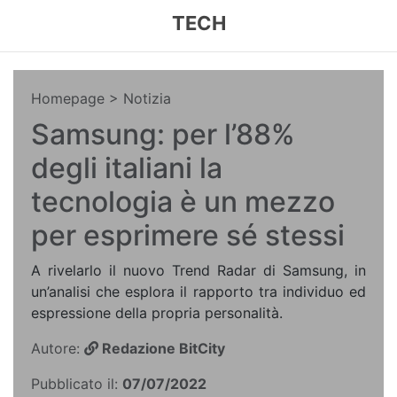
TECH
Homepage
> Notizia
Samsung: per l’88%
degli italiani la
tecnologia è un mezzo
per esprimere sé stessi
A rivelarlo il nuovo Trend Radar di Samsung, in
un’analisi che esplora il rapporto tra individuo ed
espressione della propria personalità.
Autore:
Redazione BitCity
Pubblicato il:
07/07/2022