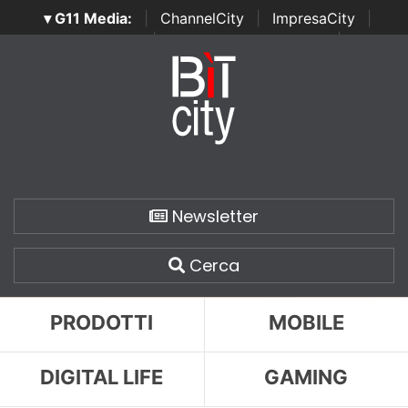
▾ G11 Media:
|
ChannelCity
|
ImpresaCity
|
SecurityOpenLab
|
Italian Channel Awards
|
Italian
Project Awards
|
Italian Security Awards
|
...
Newsletter
Cerca
PRODOTTI
MOBILE
DIGITAL LIFE
GAMING