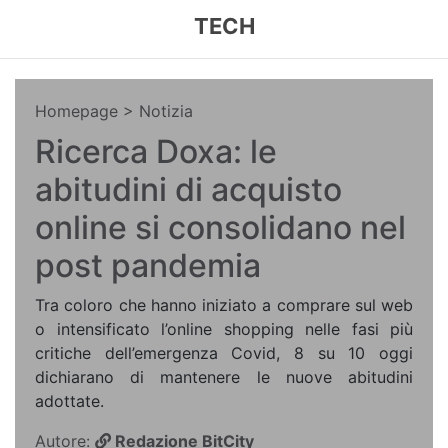
TECH
Homepage
> Notizia
Ricerca Doxa: le
abitudini di acquisto
online si consolidano nel
post pandemia
Tra coloro che hanno iniziato a comprare sul web
o intensificato l’online shopping nelle fasi più
critiche dell’emergenza Covid, 8 su 10 oggi
dichiarano di mantenere le nuove abitudini
adottate.
Autore:
Redazione BitCity