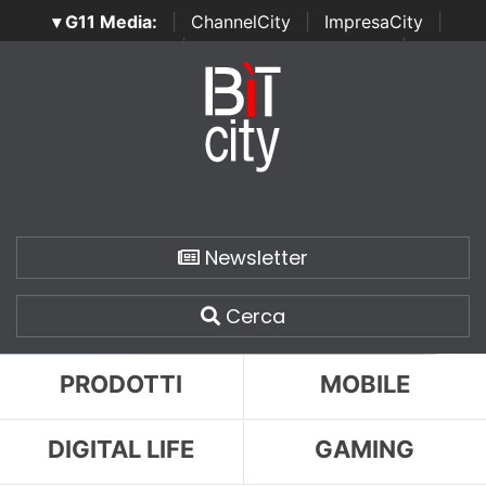
▾ G11 Media:
|
ChannelCity
|
ImpresaCity
|
SecurityOpenLab
|
Italian Channel Awards
|
Italian
Project Awards
|
Italian Security Awards
|
...
Newsletter
Cerca
PRODOTTI
MOBILE
DIGITAL LIFE
GAMING