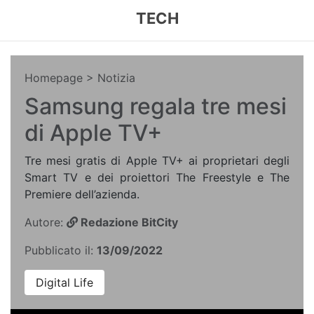
TECH
Homepage
> Notizia
Samsung regala tre mesi
di Apple TV+
Tre mesi gratis di Apple TV+ ai proprietari degli
Smart TV e dei proiettori The Freestyle e The
Premiere dell’azienda.
Autore:
Redazione BitCity
Pubblicato il:
13/09/2022
Digital Life