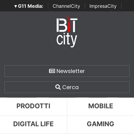
▾ G11 Media:
|
ChannelCity
|
ImpresaCity
|
SecurityOpenLab
|
Italian Channel Awards
|
Italian
Project Awards
|
Italian Security Awards
|
...
Newsletter
Cerca
PRODOTTI
MOBILE
DIGITAL LIFE
GAMING