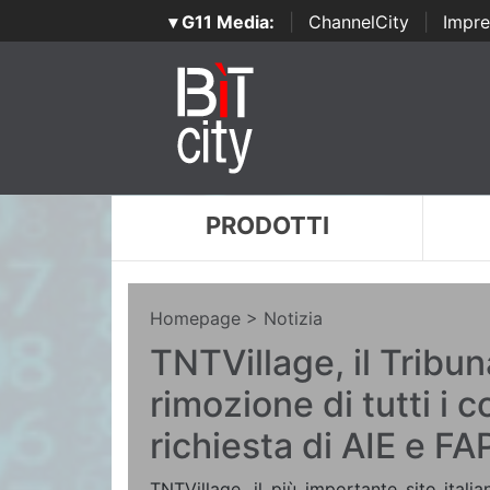
▾ G11 Media:
|
ChannelCity
|
Impre
PRODOTTI
Homepage
> Notizia
TNTVillage, il Tribun
rimozione di tutti i 
richiesta di AIE e F
TNTVillage, il più importante sito italia