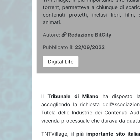
torrent, permetteva a chiunque di scarica
contenuti protetti, inclusi libri, film
animati.
Autore:
Redazione BitCity
Pubblicato il:
22/09/2022
Digital Life
Il
Tribunale di Milano
ha disposto la
accogliendo la richiesta dell’Associazio
Tutela delle Industrie dei Contenuti Aud
vicenda processuale che durava da quattr
TNTVillage,
il più importante sito itali