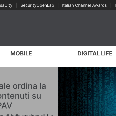
saCity
|
SecurityOpenLab
|
Italian Channel Awards
|
Awards
|
...
MOBILE
DIGITAL LIFE
ale ordina la
contenuti su
APAV
no di indicizzazione di file