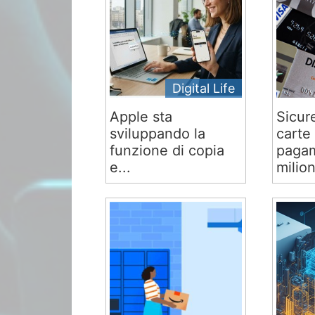
Digital Life
Apple sta
Sicur
sviluppando la
carte 
funzione di copia
pagam
e...
milion