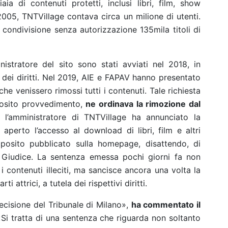
aia di contenuti protetti, inclusi libri, film, show
 2005, TNTVillage contava circa un milione di utenti.
a condivisione senza autorizzazione 135mila titoli di
nistratore del sito sono stati avviati nel 2018, in
i dei diritti. Nel 2019, AIE e FAPAV hanno presentato
e venissero rimossi tutti i contenuti. Tale richiesta
posito provvedimento,
ne ordinava la rimozione dal
l’amministratore di TNTVillage ha annunciato la
 aperto l’accesso al download di libri, film e altri
pposito pubblicato sulla homepage, disattendo, di
l Giudice.
La sentenza emessa pochi giorni fa non
i contenuti illeciti, ma sancisce ancora una volta la
i attrici, a tutela dei rispettivi diritti.
cisione del Tribunale di Milano»,
ha commentato il
«
Si tratta di una sentenza che riguarda non soltanto