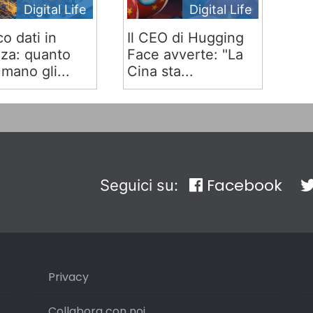
Digital Life
Digital Life
co dati in
Il CEO di Hugging
za: quanto
Face avverte: "La
mano gli...
Cina sta...
Facebook
Seguici su:
Privacy
Collabora con noi