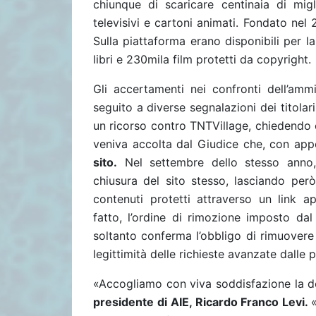
chiunque di scaricare centinaia di migli
televisivi e cartoni animati. Fondato nel
Sulla piattaforma erano disponibili per l
libri e 230mila film protetti da copyright.
Gli accertamenti nei confronti dell’ammi
seguito a diverse segnalazioni dei titolar
un ricorso contro TNTVillage, chiedendo ch
veniva accolta dal Giudice che, con ap
sito.
Nel settembre dello stesso anno, 
chiusura del sito stesso, lasciando però
contenuti protetti attraverso un link a
fatto, l’ordine di rimozione imposto da
soltanto conferma l’obbligo di rimuovere 
legittimità delle richieste avanzate dalle part
«Accogliamo con viva soddisfazione la de
presidente di AIE, Ricardo Franco Levi.