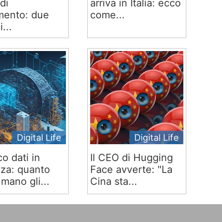
di
arriva in Italia: ecco
ento: due
come...
i...
Digital Life
Digital Life
co dati in
Il CEO di Hugging
za: quanto
Face avverte: "La
mano gli...
Cina sta...