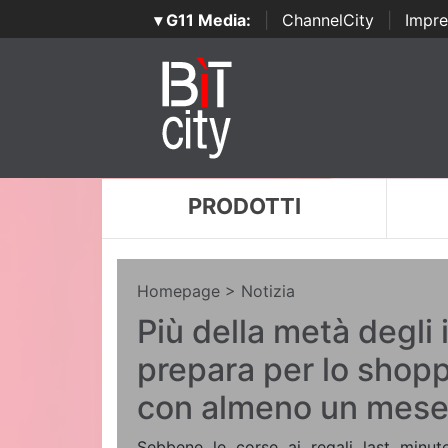
▾ G11 Media:
|
ChannelCity
|
Impre
PRODOTTI
Homepage
> Notizia
Più della metà degli i
prepara per lo shopp
con almeno un mese 
Sebbene le corse ai regali last minu