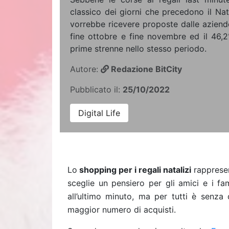
classico dei giorni che precedono il Nat
vorrebbe ricevere proposte dalle aziende 
fine ottobre e fine novembre ed il 46,2
prime strenne nello stesso periodo.
Autore:
Redazione BitCity
Pubblicato il:
25/10/2022
Digital Life
Lo
shopping per i regali natalizi
rappresen
sceglie un pensiero per gli amici e i fa
all’ultimo minuto, ma per tutti è senza
maggior numero di acquisti.