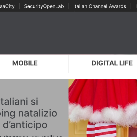
saCity
|
SecurityOpenLab
|
Italian Channel Awards
|
Awards
|
...
MOBILE
DIGITAL LIFE
taliani si
ing natalizio
d’anticipo
te rimangano per molti un