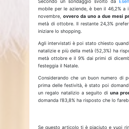
Secondo un sondaggio svolto da
Ese
mobile per le aziende, è ben il 46,2% a ini
novembre,
ovvero da uno a due mesi pr
metà di ottobre. Il restante 24,3% prefer
iniziare lo shopping.
Agli intervistati è poi stato chiesto qua
natalizie e più della metà (52,3%) ha risp
metà ottobre e il 9% dai primi di dicemb
festeggia il Natale.
Considerando che un buon numero di pe
prima delle festività,
è stato poi domanda
un regalo natalizio a seguito di
una pro
domanda l’83,8% ha risposto che lo fare
Se questo articolo ti è piaciuto e vuoi 