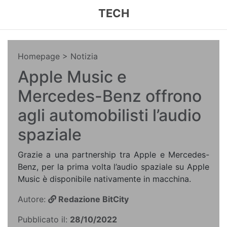
TECH
Homepage
> Notizia
Apple Music e
Mercedes-Benz offrono
agli automobilisti l’audio
spaziale
Grazie a una partnership tra Apple e Mercedes-
Benz, per la prima volta l’audio spaziale su Apple
Music è disponibile nativamente in macchina.
Autore:
Redazione BitCity
Pubblicato il:
28/10/2022