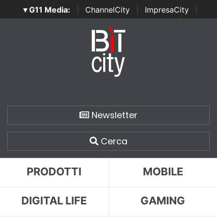
▾ G11 Media:
|
ChannelCity
|
ImpresaCity
|
SecurityOpenLab
|
Italian Channel Awards
|
Italian
Project Awards
|
Italian Security Awards
|
...
Newsletter
Cerca
PRODOTTI
MOBILE
DIGITAL LIFE
GAMING