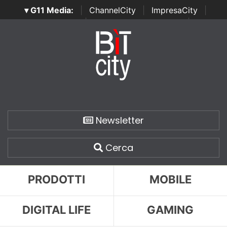
▾ G11 Media:
|
ChannelCity
|
ImpresaCity
|
SecurityOpenLab
|
Italian Channel Awards
|
Italian
Project Awards
|
Italian Security Awards
|
...
Newsletter
Cerca
PRODOTTI
MOBILE
DIGITAL LIFE
GAMING