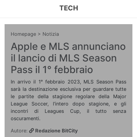
TECH
Homepage
> Notizia
Apple e MLS annunciano
il lancio di MLS Season
Pass il 1° febbraio
In arrivo il 1° febbraio 2023, MLS Season Pass
sarà la destinazione esclusiva per guardare tutte
le partite della stagione regolare della Major
League Soccer, l’intero dopo stagione, e gli
incontri di Leagues Cup, il tutto senza
oscuramenti.
Autore:
Redazione BitCity